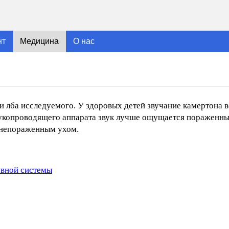
нт
Медицина
О нас
и лба исследуемого. У здоровых детей звучание камертона 
укопроводящего аппарата звук лучше ощущается пораженны
 непораженным ухом.
рвной системы