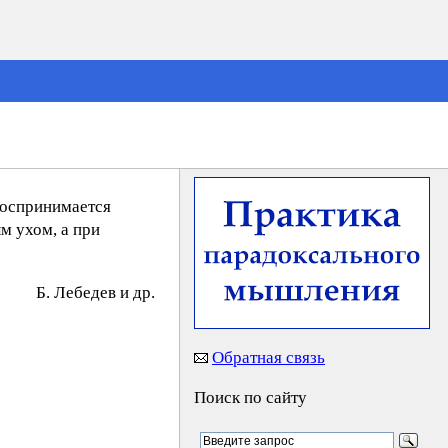
воспринимается
м ухом, а при
Б. Лeбeдeв и др.
Обратная связь
Поиск по сайту