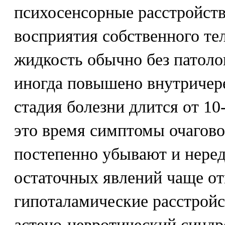
психосенсорные расстройст
восприятия собственного те
жидкость обычно без патоло
иногда повышено внутричере
стадия болезни длится от 10-
это время симптомы очагов
постепенно убывают и неред
остаточных явлений чаще о
гипоталамические расстройс
астено-невротический синдр