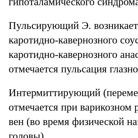
гипоталамического синдрома
Пульсирующий Э. возникает
каротидно-кавернозного соу
каротидно-кавернозного ана
отмечается пульсация глазно
Интермиттирующий (переме
отмечается при варикозном
вен (во время физической на
головы).