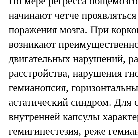
По мере регресса общемозг
начинают четче проявляться
поражения мозга. При корко
возникают преимущественно
двигательных нарушений, р
расстройства, нарушения гно
гемианопсия, горизонтальный
астатический синдром. Для о
внутренней капсулы характе
гемигипестезия, реже гемиа