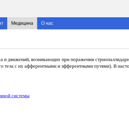
нт
Медицина
О нас
а и движений, возникающих при поражении стриопаллидарн
о тела с их афферентными и эфферентными путями). В насто
рвной системы