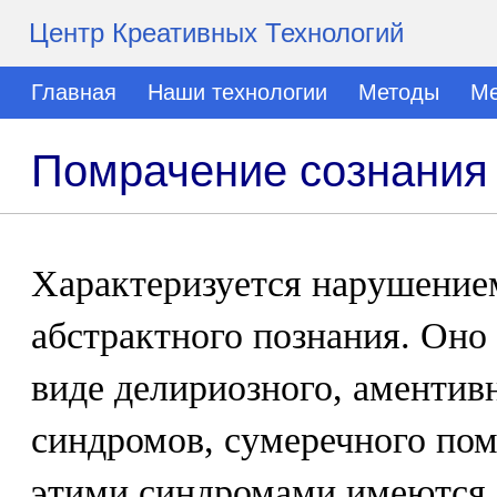
Центр Креативных Технологий
Главная
Наши технологии
Методы
Ме
Помрачение сознания
Характеризуется нарушение
абстрактного познания. Оно
виде делириозного, аментив
синдромов, сумеречного по
этими синдромами имеются 