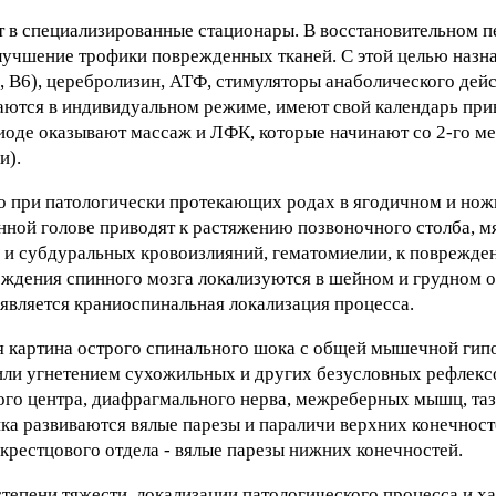
т в специализированные стационары. В восстановительном п
лучшение трофики поврежденных тканей. С этой целью назн
 В6), церебролизин, АТФ, стимуляторы анаболического дейс
уждаются в индивидуальном режиме, имеют свой календарь при
иоде оказывают массаж и ЛФК, которые начинают со 2-го ме
и).
о при патологически протекающих родах в ягодичном и но
ной голове приводят к растяжению позвоночного столба, мя
 и субдуральных кровоизлияний, гематомиелии, к поврежде
реждения спинного мозга локализуются в шейном и грудном 
 является краниоспинальная локализация процесса.
я картина острого спинального шока с общей мышечной гип
или угнетением сухожильных и других безусловных рефлек
ого центра, диафрагмального нерва, межреберных мышц, та
ка развиваются вялые парезы и параличи верхних конечност
рестцового отдела - вялые парезы нижних конечностей.
тепени тяжести, локализации патологического процесса и х