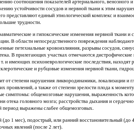
шению соотношения показателей артериального, венозного 
ению устойчивости сосудов и нервной ткани к этим наруше
го представляют единый этиологический комплекс и взаимо
большие трудности.
вматические и гипоксические изменения нервной ткани и с
зации. В области непосредственного повреждения наблюдают
енные петехиальные кровоизлияния, разрывы сосудов, сину
 отека. В прилегающих участках отмечаются дистрофические
. т. и имеющих психоневрологические последствия, находят 
 склеротические и рубцовые изменения нервной ткани, гидро
исит от степени нарушения ликвородинамики, локализации и 
х проявлений, а также от степени зрелости плода к моменту
ые симптомы: общемозговые нарушения, выраженность кото
ни отека головного мозга; расстройства дыхания и сердечн
ый период выражены слабее общемозговых.
 (до 1 мес), подострый, или ранний восстановительный (до 4
очных явлений (после 2 лет).