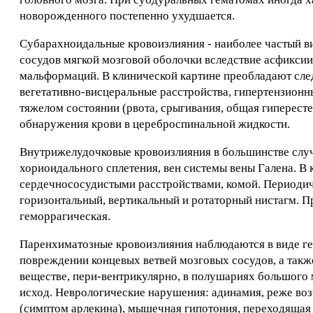
новорожденного постепенно ухудшается.
Субарахноидальные кровоизлияния - наиболее частый в
сосудов мягкой мозговой оболочки вследствие асфиксии
мальформаций. В клинической картине преобладают сле
вегетативно-висцеральные расстройства, гипертензионн
тяжелом состоянии (рвота, срыгивания, общая гиперестез
обнаружения крови в цереброспинальной жидкости.
Внутрижелудочковые кровоизлияния в большинстве случ
хориоидального сплетения, вен системы вены Галена. 
сердечнососудистыми расстройствами, комой. Периодич
горизонтальный, вертикальный и ротаторный нистагм. 
геморрагическая.
Паренхиматозные кровоизлияния наблюдаются в виде ге
повреждении концевых ветвей мозговых сосудов, а так
веществе, пери-вентрикулярно, в полушариях большого 
исход. Неврологические нарушения: адинамия, реже во
(симптом арлекина), мышечная гипотония, переходящая 