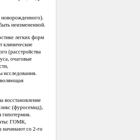
и новорожденного).
быть неизмененной.
ностике легких форм
ют клинические
го (расстройства
уса, очаговые
сти,
ы исследования.
зволяющая
на восстановление
азикс (фуросемид),
я гипотермия.
раты: ГОМК,
 начинают со 2-го