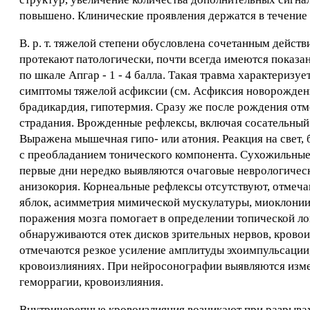
повышено. Клинические проявления держатся в течение 1
В. р. т. тяжелой степени обусловлена сочетанным дейст
протекают патологически, почти всегда имеются показа
по шкале Апгар - 1 - 4 балла. Такая травма характериз
симптомы тяжелой асфиксии (см. Асфиксия новорожденно
брадикардия, гипотермия. Сразу же после рождения отме
страдания. Врожденные рефлексы, включая сосательный и
Выражена мышечная гипо- или атония. Реакция на свет,
с преобладанием тонического компонента. Сухожильны
первые дни нередко выявляются очаговые неврологичес
анизокория. Корнеальные рефлексы отсутствуют, отмеч
яблок, асимметрия мимической мускулатуры, миоклонии
поражения мозга помогает в определении топической л
обнаруживаются отек дисков зрительных нервов, кровоиз
отмечаются резкое усиление амплитуды эхоимпульсации
кровоизлияниях. При нейросонографии выявляются изме
геморрагии, кровоизлияния.
Внутричерепные кровоизлияния возникают при разрывах