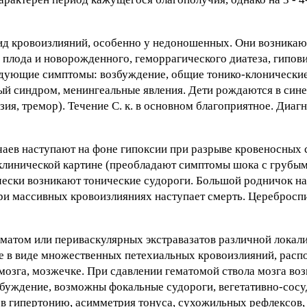
ид кровоизлияний, особенно у недоношенных. Они возникаю
 плода и новорожденного, геморрагического диатеза, гипов
дующие симптомы: возбуждение, общие тонико-клонические
ый синдром, менингеальные явления. Дети рождаются в сине
ия, тремор). Течение С. к. в основном благоприятное. Диагн
аев наступают на фоне гипоксии при разрыве кровеносных 
В клинической картине (преобладают симптомы шока с грубы
ески возникают тонические судороги. Большой родничок н
При массивных кровоизлияниях наступает смерть. Церебросп
матом или периваскулярных экстравазатов различной локал
же в виде множественных петехиальных кровоизлияний, рас
мозга, мозжечке. При сдавлении гематомой ствола мозга в
збуждение, возможны фокальные судороги, вегетативно-сос
в гипертонию, асимметрия тонуса, сухожильных рефлексов,