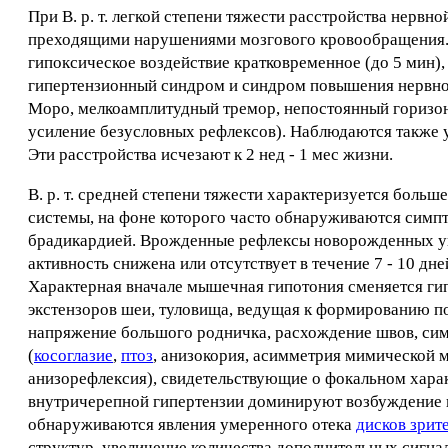
При В. р. т. легкой степени тяжести расстройства нерв
преходящими нарушениями мозгового кровообращения. А
гипоксическое воздействие кратковременное (до 5 мин),
гипертензионный синдром и синдром повышения нервно-
Моро, мелкоамплитудный тремор, непостоянный горизо
усиление безусловных рефлексов). Наблюдаются также 
Эти расстройства исчезают к 2 нед - 1 мес жизни.
В. р. т. средней степени тяжести характеризуется бол
системы, на фоне которого часто обнаруживаются симп
брадикардией. Врожденные рефлексы новорожденных уг
активность снижена или отсутствует в течение 7 - 10 д
Характерная вначале мышечная гипотония сменяется ги
экстензоров шеи, туловища, ведущая к формированию п
напряжение большого родничка, расхождение швов, си
(
косоглазие
,
птоз
, анизокория, асимметрия мимической 
анизорефлексия), свидетельствующие о фокальном хар
внутричерепной гипертензии доминируют возбуждение и
обнаруживаются явления умеренного отека
дисков зрит
структур, увеличение количества дополнительных сигна