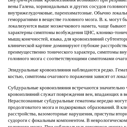
вены Галена, хориоидальных и других сосудов головног
внутрижелудочковые, паренхиматозные. Обычно локаль
геморрагиями в веществе головного мозга. В. к. могут 
локализуются выше мозжечкового намета, чаще бывают
характерны симптомы возбуждения ЦНС, клонико-тониче
мышц конечностей, языка, для кровоизлияний субтентор
клинической картине доминируют глубокие расстройства
преимущественно тонического характера, симптомы вну
головного мозга с соответствующими симптомами очаго
Эпидуральные кровоизлияния наблюдаются редко. Гемат
костью, симптомы очагового поражения зависят от лока
Субдуральные кровоизлияния встречаются значительно ч
кровоизлияний служат повреждения вен, впадающих в в
Нераспознанные субдуральные гематомы нередко могут 
продолговатого мозга и подкорковых образований. В к
расстройства, вазомоторные нарушения, приступы втори
судороги с фокальным компонентом. В неврологическо
головного мозга. При субдуральных гематомах иногда ха