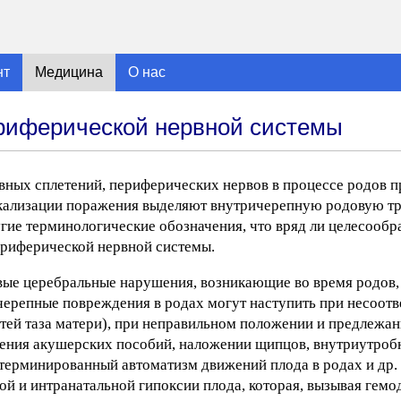
нт
Медицина
О нас
ериферической нервной системы
вных сплетений, периферических нервов в процессе родов п
кализации поражения выделяют внутричерепную родовую травм
ие терминологические обозначения, что вряд ли целесообр
ериферической нервной системы.
зговые церебральные нарушения, возникающие во время родов,
черепные повреждения в родах могут наступить при несоотв
стей таза матери), при неправильном положении и предлежа
дения акушерских пособий, наложении щипцов, внутриутроб
рминированный автоматизм движений плода в родах и др. В.
ой и интранатальной гипоксии плода, которая, вызывая гем