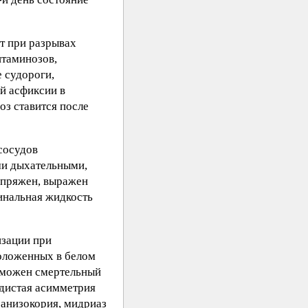
т при разрывах
итаминозов,
 судороги,
й асфиксии в
оз ставится после
сосудов
ми дыхательными,
апряжен, выражен
инальная жидкость
изации при
положенных в белом
озможен смертельный
удистая асимметрия
 анизокория, мидриаз