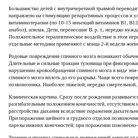
Большинство детей с внутричерепной травмой переводя
направлено на стимуляцию репаративных процессов и у
витаминотерапии (по 10-15 инъекций витаминов B1, B12,
анабол), апилак. Дети, перенесшие В. р. т., нередко н
Положительное терапевтическое воздействие в этом пер
отдельные методики применяют с конца 2-й недели жизн
Родовые повреждения спинного мозга возникают обычн
Длительные и сильные тракции туловища при фиксирован
нарушению кровообращения спинного мозга в виде эпи-
спинного мозга вплоть до его разрыва. Чаще всего пов
позвоночника. Наиболее тяжелой, нередко смертельной,
Клиническая картина. Сразу после рождения развиваетс
разгибательным положением конечностей, отсутствием 
расстройства дыхания вследствие поражения дыхательн
При поражении шейного и грудного отделов позвоночни
парезы нижних конечностей; при поражении пояснично-к
Течение и прогноз спинальных повреждений зависят от с