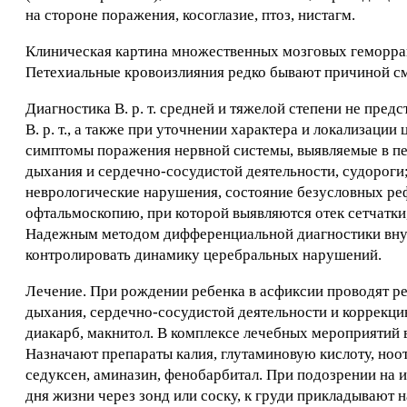
на стороне поражения, косоглазие, птоз, нистагм.
Клиническая картина множественных мозговых геморраг
Петехиальные кровоизлияния редко бывают причиной с
Диагностика В. р. т. средней и тяжелой степени не пре
В. р. т., а также при уточнении характера и локализаци
симптомы поражения нервной системы, выявляемые в пе
дыхания и сердечно-сосудистой деятельности, судороги
неврологические нарушения, состояние безусловных ре
офтальмоскопию, при которой выявляются отек сетчатки
Надежным методом дифференциальной диагностики вну
контролировать динамику церебральных нарушений.
Лечение. При рождении ребенка в асфиксии проводят р
дыхания, сердечно-сосудистой деятельности и коррекци
диакарб, макнитол. В комплексе лечебных мероприятий 
Назначают препараты калия, глутаминовую кислоту, но
седуксен, аминазин, фенобарбитал. При подозрении на 
дня жизни через зонд или соску, к груди прикладывают на