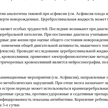
ии аналогична таковой при асфиксии (см. Асфиксия плода 
мерти новорожденных. Цереброспинальная жидкость может 
дставляет особых трудностей. Последние возникают при диаг
и церебральной патологии. При постановке диагноза учитыва
рвые дни жизни при оценке общего состояния новорожденно
; изменения общей двигательной активности, мышечного тон
флексов). Проводят исследование цереброспинальной жидко
, кровоизлияния; применяют электрофизиологические метод
тричерепных кровоизлияний является нейросонография, по
еанимационные мероприятия (см. Асфиксия), направленные 
ю метаболических нарушений. При отеке мозга назначают л
в остром периоде может использоваться краниоцеребральна
отропные средства, противосудорожные и седативные препа
инфицированность показаны антибиотики. Кормление ребенка
 5-е сутки.