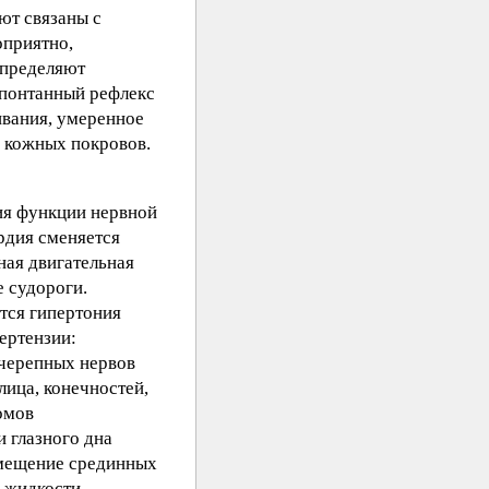
ют связаны с
оприятно,
определяют
спонтанный рефлекс
ивания, умеренное
з кожных покровов.
ния функции нервной
рдия сменяется
ая двигательная
е судороги.
тся гипертония
ертензии:
черепных нервов
лица, конечностей,
омов
 глазного дна
смещение срединных
й жидкости