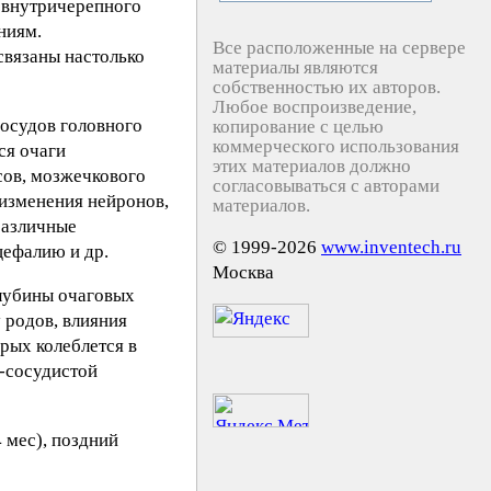
и внутричерепного
ниям.
Все расположенные на сервере
связаны настолько
материалы являются
собственностью их авторов.
Любое воспроизведение,
осудов головного
копирование с целью
коммерческого использования
ся очаги
этих материалов должно
сов, мозжечкового
согласовываться с авторами
 изменения нейронов,
материалов.
различные
© 1999-2026
www.inventech.ru
цефалию и др.
Москва
глубины очаговых
 родов, влияния
рых колеблется в
о-сосудистой
 мес), поздний