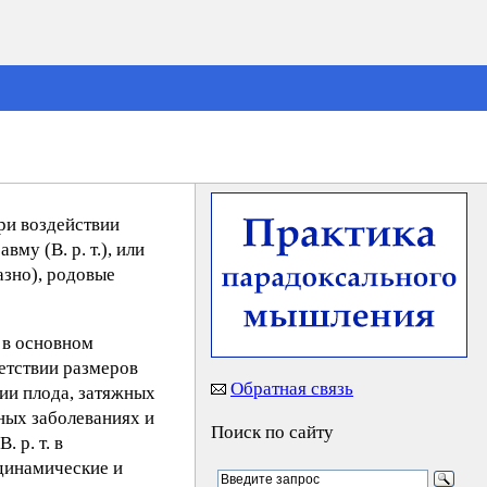
ри воздействии
у (В. р. т.), или
азно), родовые
 в основном
етствии размеров
Обратная связь
нии плода, затяжных
ных заболеваниях и
Поиск по сайту
 р. т. в
одинамические и