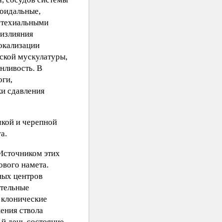
ноидальные,
етехиальными
оизлияния
окализации
ской мускулатуры,
нливость. В
оги,
и сдавления
чкой и черепной
а.
 Источником этих
ового намета.
ных центров
ательные
 клонические
ения ствола
-й день состояние