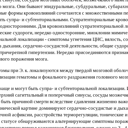
о мозга. Они бывают эпидуральные, субдуральные, субарах
ные формы кровоизлияний сочетаются с множественными п
быть супра- и субтенториальными. Супратенториальные кров
 односторонними. Для кровоизлияний супратенториальной л
ские судороги, нередко односторонние, миоклонии мимиче
иальной локализации - симптомы угнетения ЦНС, вялость, со
 дыхания, сердечно-сосудистой деятельности, общие судор
тричерепной гипертензии. Нередко присоединяются признак
вого поражения мозга.
омы при Э. к. локализуются между твердой мозговой оболо
лизации гематомы и фокального раздражения головного мозг
аще и могут быть супра- и субтенториальной локализации.
ерхний сагиттальный и поперечный синусы, сосуды мозжечк
быть причиной смерти вследствие сдавления жизненно важ
линической картине доминируют сердечно-сосудистые и дых
чной асфиксии, расстройства терморегуляции, тонические и
м статусе обнаруживаются альтернирующие симптомы пораж
рактерен период кажущегося благополучия, однако на 3 - 4