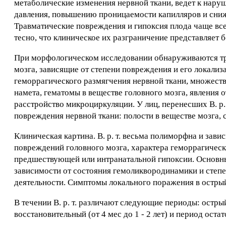
метаболические изменения нервной ткани, ведет к нару
давления, повышению проницаемости капилляров и сниж
Травматические повреждения и гипоксия плода чаще все
тесно, что клиническое их разграничение представляет 
При морфологическом исследовании обнаруживаются тра
мозга, зависящие от степени повреждения и его локали
геморрагического размягчения нервной ткани, множеств
намета, гематомы в веществе головного мозга, явления
расстройство микроциркуляции. У лиц, перенесших В. р
повреждения нервной ткани: полости в веществе мозга,
Клиническая картина. В. р. т. весьма полиморфна и зав
повреждений головного мозга, характера геморрагически
предшествующей или интранатальной гипоксии. Основн
зависимости от состояния гемоликвородинамики и степе
деятельности. Симптомы локального поражения в остр
В течении В. р. т. различают следующие периоды: острый
восстановительный (от 4 мес до 1 - 2 лет) и период остат