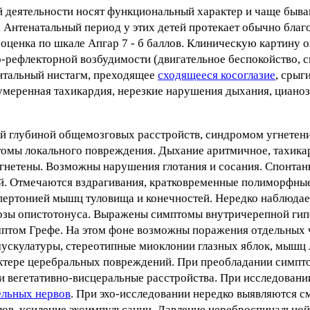
ной деятельности носят функциональный характер и чаще быва
нтенатальный период у этих детей протекает обычно благ
 оценка по шкале Апгар 7 - б баллов. Клиническую картину 
рефлекторной возбудимости (двигательное беспокойство, 
нтальный нистагм, преходящее
сходящееся косоглазие
, срыг
умеренная тахикардия, нерезкие нарушения дыхания, циано
ьшей глубиной общемозговых расстройств, синдромом угнете
томы локального повреждения. Дыхание аритмичное, тахика
нетены. Возможны нарушения глотания и сосания. Спонтанн
ней. Отмечаются вздрагивания, кратковременные полиморфны
пертонией мышц туловища и конечностей. Нередко наблюдае
озы опистотонуса. Выражены симптомы внутричерепной гип
мптом Грефе. На этом фоне возможны поражения отдельных 
мускулатуры, стереотипные миоклонии глазных яблок, мышц 
актере церебральных повреждений. При преобладании симпт
 вегетативно-висцеральные расстройства. При исследовании
ельных нервов
. При эхо-исследовании нередко выявляются 
лов, усиление эхоимпульсации. Давление цереброспинально