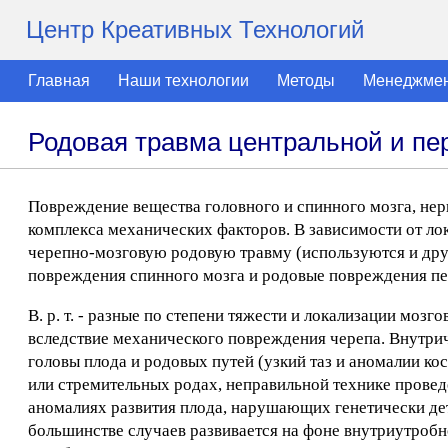
Центр Креативных Технологий
Главная
Наши технологии
Методы
Менеджме
Родовая травма центральной и п
Повреждение вещества головного и спинного мозга, нер
комплекса механических факторов. В зависимости от ло
черепно-мозговую родовую травму (используются и друг
повреждения спинного мозга и родовые повреждения п
В. р. т. - разные по степени тяжести и локализации мо
вследствие механического повреждения черепа. Внутри
головы плода и родовых путей (узкий таз и аномалии ко
или стремительных родах, неправильной технике прове
аномалиях развития плода, нарушающих генетически дете
большинстве случаев развивается на фоне внутриутробн