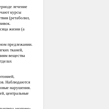
ериоде лечение
ачают курсы
твия (ретаболил,
вивок.
сяца жизни (а
жном предлежании.
гких тканей,
ниям вещества
отделах
отонией,
сов. Наблюдаются
зовые нарушения.
ей, центральные
арактера анатомо-