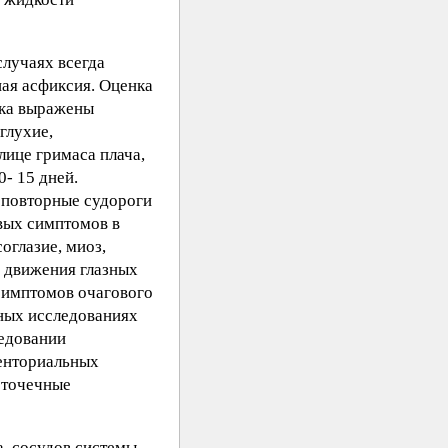
случаях всегда
ная асфиксия. Оценка
нка выражены
глухие,
лице гримаса плача,
- 15 дней.
я повторные судороги
вых симптомов в
оглазие, миоз,
е движения глазных
симптомов очагового
ьных исследованиях
ледовании
тенториальных
оточечные
, сосудов системы