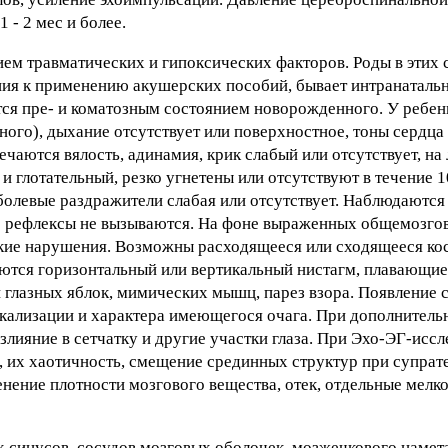
 - 2 мес и более.
вием травматических и гипоксических факторов. Роды в этих 
ния к применению акушерских пособий, бывает интранаталь
уется пре- и коматозным состоянием новорожденного. У ребе
го), дыхание отсутствует или поверхностное, тоны сердца 
чаются вялость, адинамия, крик слабый или отсутствует, на 
 глотательный, резко угнетены или отсутствуют в течение 10
 болевые раздражители слабая или отсутствует. Наблюдаютс
е рефлексы не вызываются. На фоне выраженных общемозго
кие нарушения. Возможны расходящееся или сходящееся кос
аются горизонтальный или вертикальный нистагм, плавающи
 глазных яблок, мимических мышц, парез взора. Появление 
окализации и характера имеющегося очага. При дополнител
лияние в сетчатку и другие участки глаза. При Эхо-ЭГ-исс
, их хаотичность, смещение срединных структур при супра
нение плотности мозгового вещества, отек, отдельные мелк
 синусов, сосудов мозговых оболочек, мозжечкового намета