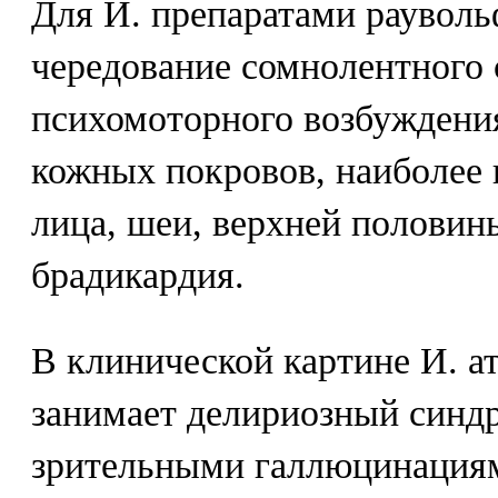
Для И. препаратами раувол
чередование сомнолентного 
психомоторного возбуждения
кожных покровов, наиболее 
лица, шеи, верхней половин
брадикардия.
В клинической картине И. а
занимает делириозный синд
зрительными галлюцинация