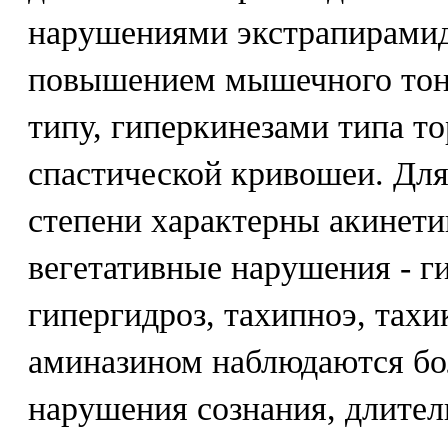
нарушениями экстрапирамид
повышением мышечного тону
типу, гиперкинезами типа т
спастической кривошеи. Для
степени характерны акинет
вегетативные нарушения - г
гипергидроз, тахипноэ, тах
аминазином наблюдаются бо
нарушения сознания, длител