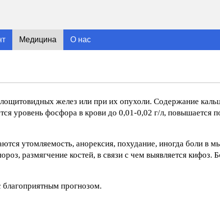
нт
Медицина
О нас
олощитовидных желез или при их опухоли. Содержание кальц
ется уровень фосфора в крови до 0,01-0,02 г/л, повышается 
ются утомляемость, анорексия, похудание, иногда боли в м
ороз, размягчение костей, в связи с чем выявляется кифоз. 
с благоприятным прогнозом.