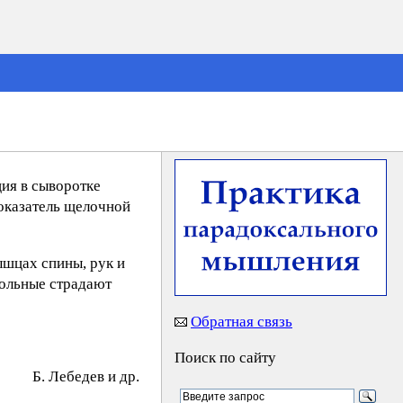
ия в сыворотке
показатель щелочной
ышцах спины, рук и
Больные страдают
Обратная связь
Поиск по сайту
Б. Лeбeдeв и др.