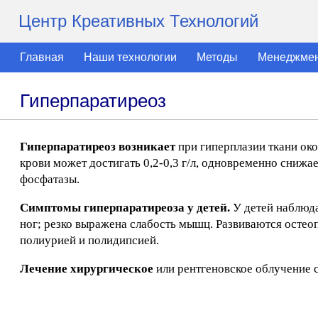
Центр Креативных Технологий
Главная
Наши технологии
Методы
Менеджме
Гиперпаратиреоз
Гиперпаратиреоз возникает
при гиперплазии ткани ок
крови может достигать 0,2-0,3 г/л, одновременно снижа
фосфатазы.
Симптомы гиперпаратиреоза у детей.
У детей наблюда
ног; резко выражена слабость мышц. Развиваются остеоп
полиурией и полидипсией.
Лечение хирургическое
или рентгеновское облучение 