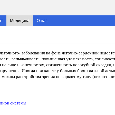
нт
Медицина
О нас
егочного- заболевания на фоне легочно-сердечной недостато
ьность, вспыльчивость, повышенная утомляемость, сонливост
на лице и конечностях, сглаженность носогубной складки, н
 нарушения. Иногда при кашле у больных бронхиальной астм
зможны расстройства зрения по корковому типу (некроз зрит
рвной системы