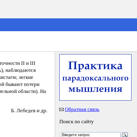
чности II и III
ь), наблюдаются
истагм; легкие
ой бывают потери
ельной области). На
Обратная связь
Б. Лeбeдeв и др.
Поиск по сайту