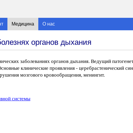
нт
Медицина
О нас
олезнях органов дыхания
ронических заболеваниях органов дыхания. Ведущий патоген
 Основные клинические проявления - церебрастенический син
арушения мозгового кровообращения, менингит.
рвной системы