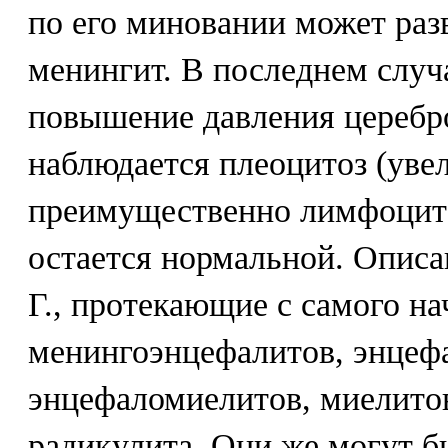
по его миновании может раз
менингит. В последнем случ
повышение давления церебр
наблюдается плеоцитоз (уве
преимущественно лимфоцито
остается нормальной. Опис
Г., протекающие с самого на
менингоэнцефалитов, энцеф
энцефаломиелитов, миелитов
радикулита. Они же могут б