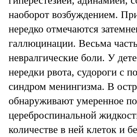
гиперестезией, адинамией, 
наоборот возбуждением. Пр
нередко отмечаются затемне
галлюцинации. Весьма час
невралгические боли. У дете
нередки рвота, судороги с п
синдром менингизма. В остр
обнаруживают умеренное п
цереброспинальной жидкост
количестве в ней клеток и б