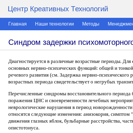
Центр Креативных Технологий
Главная
Наши технологии
Методы
Менеджме
Синдром задержки психомоторного
Диагностируется в различные возрастные периоды. Для 
основных нервно-психических функций: общей и тонкой
речевого развития (см. Задержка нервно-психического 
возрастных периода свидетельствует о негрубых транз
Перечисленные синдромы восстановительного периода б
поражения ЦНС и своевременности лечебных мероприяти
неврологические нарушения в период новорожденности
относятся следующие изменения: анизокория, симптом 
движения глазных яблок, бульбарные расстройства, часты
опистотонуса.