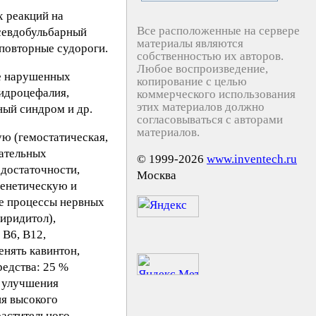
х реакций на
Все расположенные на сервере
севдобульбарный
материалы являются
повторные судороги.
собственностью их авторов.
Любое воспроизведение,
ие нарушенных
копирование с целью
идроцефалия,
коммерческого использования
этих материалов должно
ый синдром и др.
согласовываться с авторами
материалов.
ую (гемостатическая,
хательных
© 1999-2026
www.inventech.ru
едостаточности,
Москва
генетическую и
е процессы нервных
пиридитол),
 В6, В12,
енять кавинтон,
редства: 25 %
я улучшения
ия высокого
растительного