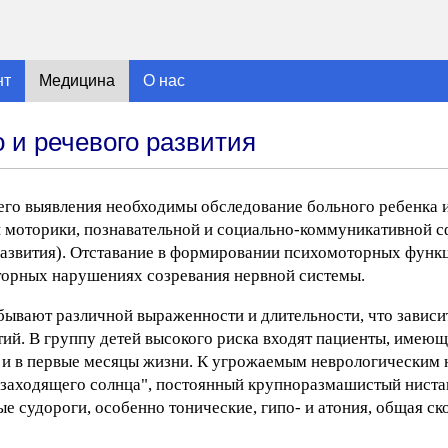
нт
Медицина
О нас
 и речевого развития
его выявления необходимы обследование больного ребенка 
 моторики, познавательной и социально-коммуникативной с
развития). Отставание в формировании психомоторных функц
иторных нарушениях созревания нервной системы.
ывают различной выраженности и длительности, что зависит
й. В группу детей высокого риска входят пациенты, имею
 и в первые месяцы жизни. К угрожаемым неврологическим
"заходящего солнца", постоянный крупноразмашистый нист
е судороги, особенно тонические, гипо- и атония, общая ск