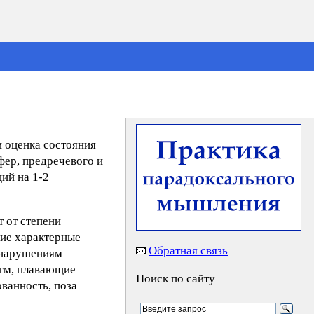
и оценка состояния
фер, предречевого и
ий на 1-2
 от степени
щие характерные
Обратная связь
 нарушениям
агм, плавающие
Поиск по сайту
ованность, поза