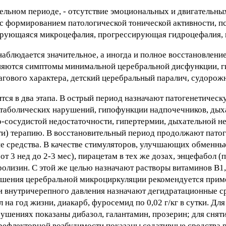
льном периоде, - отсутствие эмоциональных и двигательны
 формированием патологической тонической активности, п
рующаяся микроцефалия, прогрессирующая гидроцефалия, 
аблюдается значительное, а иногда и полное восстановлен
аняются симптомы минимальной церебральной дисфункции, г
ового характера, детский церебральный паралич, судорожн
ся в два этапа. В острый период назначают патогенетическ
етаболических нарушений, гипофункции надпочечников, ды
-сосудистой недостаточности, гипертермии, дыхательной н
и) терапию. В восстановительный период продолжают пато
 средства. В качестве стимуляторов, улучшающих обменны
 от 3 нед до 2-3 мес), пирацетам в тех же дозах, энцефабол (
олизин. С этой же целью назначают растворы витаминов В1,
лучшения церебральной микроциркуляции рекомендуется прим
и внутричерепного давления назначают дегидратационные с
 на год жизни, диакарб, фуросемид по 0,02 г/кг в сутки. Дл
шениях показаны дибазол, галантамин, прозерин; для снят
ефлекторной возбудимости показаны седативные средства 