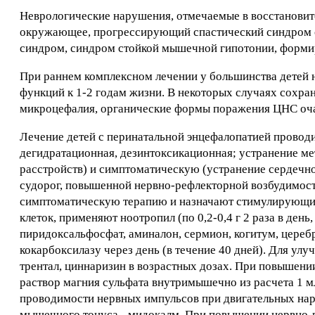
Неврологические нарушения, отмечаемые в восстановите
окружающее, прогрессирующий спастический синдром с
синдром, синдром стойкой мышечной гипотонии, форми
При раннем комплексном лечении у большинства детей н
функций к 1-2 годам жизни. В некоторых случаях сохр
микроцефалия, органические формы поражения ЦНС очаг
Лечение детей с перинатальной энцефалопатией проводит
дегидратационная, дезинтоксикационная; устранение м
расстройств) и симптоматическую (устранение сердечно
судорог, повышенной нервно-рефлекторной возбудимост
симптоматическую терапию и назначают стимулирующие
клеток, применяют ноотропил (по 0,2-0,4 г 2 раза в день,
пиридоксальфосфат, аминалон, сермион, когитум, церебр
кокарбоксилазу через день (в течение 40 дней). Для у
трентал, циннаризин в возрастных дозах. При повышени
раствор магния сульфата внутримышечно из расчета 1 мл
проводимости нервных импульсов при двигательных нару
мышечного тонуса - мидокалм. При повышении нервно-р