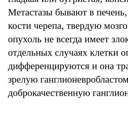
Метастазы бывают в печень,
кости черепа, твердую мозг
опухоль не всегда имеет зло
отдельных случаях клетки о
дифференцируются и она тр
зрелую ганглионевробласто
доброкачественную ганглио