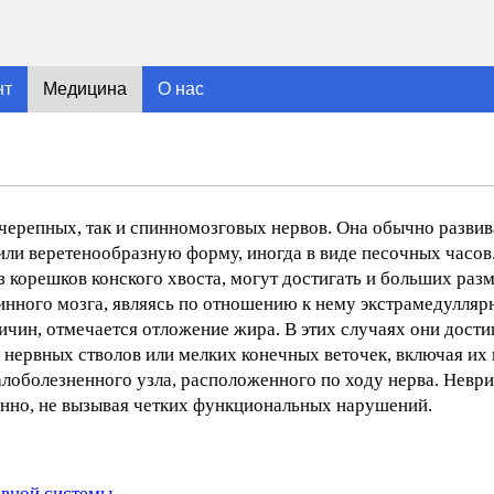
нт
Медицина
О нас
черепных, так и спинномозговых нервов. Она обычно развив
или веретенообразную форму, иногда в виде песочных часов
 корешков конского хвоста, могут достигать и больших раз
инного мозга, являясь по отношению к нему экстрамедулляр
чин, отмечается отложение жира. В этих случаях они дост
 нервных стволов или мелких конечных веточек, включая их
малоболезненного узла, расположенного по ходу нерва. Нев
нно, не вызывая четких функциональных нарушений.
рвной системы