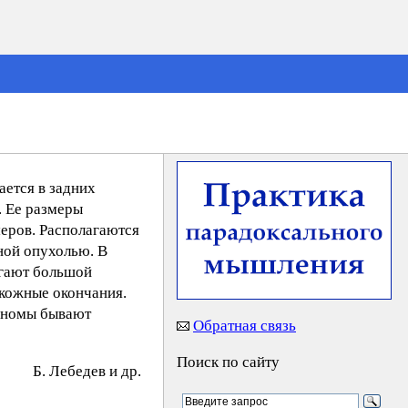
ается в задних
. Ее размеры
меров. Располагаются
ной опухолью. В
игают большой
 кожные окончания.
риномы бывают
Обратная связь
Поиск по сайту
Б. Лeбeдeв и др.