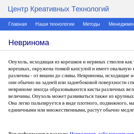
Центр Креативных Технологий
Главная
Наши технологии
Методы
Менеджме
Невринома
Опухоль, исходящая из корешков и нервных стволов как 
корешках, окружена тонкой капсулой и имеет овальную 
различны - от вишни до сливы. Невриномы, исходящие из
они обычно на задней или заднебоковой поверхности сп
невриноме иногда образовываются кисты различных вели
величины. Опухоль может развиваться также из крупных
Она легко пальпируется в виде плотного, подвижного, 
единичными или множественными, растут обычно медле
Вся информация в разделе:
Неврология, заболевания не