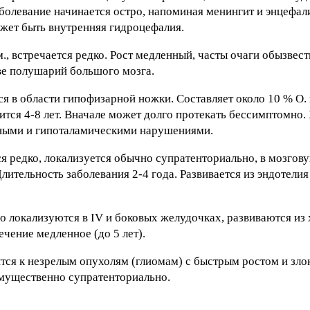
олевание начинается остро, напоминая менингит и энцефалит
жет быть внутренняя гидроцефалия.
., встречается редко. Рост медленный, часты очаги обызвест
ве полушарий большого мозга.
 в области гипофизарной ножки. Составляет около 10 % О. г
лится 4-8 лет. Вначале может долго протекать бессимптомно.
рными и гипоталамическими нарушениями.
 редко, локализуется обычно супратенториально, в мозгову
лительность заболевания 2-4 года. Развивается из эндотели
о локализуются в IV и боковых желудочках, развиваются из
чение медленное (до 5 лет).
тся к незрелым опухолям (глиомам) с быстрым ростом и зл
еимущественно супратенториально.