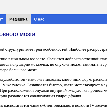
нт
Медицина
О нас
овного мозга
ой структуры имеет ряд особенностей. Наиболее распростр
енно в школьном возрасте. Являются доброкачественной гл
ается полушарие мозжечка, но опухоль может занимать и с
фера большого мозга.
едуллобластов - наиболее молодых клеточных форм, распола
 IV желудочка. Развивается быстро, часто метастазирует в 
 При расположении опухоли внутри IV желудочка процесс м
бурно развивается окклюзионная гидроцефалия.
ь располагается чаще субтенториально, в полости IV желуд