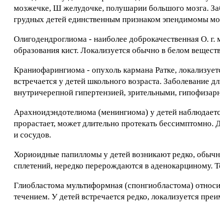
мозжечке, Ш желудочке, полушарии большого мозга. Заб
грудных детей единственным признаком эпендимомы мо
Олигодендроглиома - наиболее доброкачественная О. г. м
образования кист. Локализуется обычно в белом вещест
Краниофарингиома - опухоль кармана Ратке, локализуется
встречается у детей школьного возраста. Заболевание д
внутричерепной гипертензией, зрительными, гипофиза
Арахноидэндотелиома (менингиома) у детей наблюдается
прорастает, может длительно протекать бессимптомно. Д
и сосудов.
Хориоидные папилломы у детей возникают редко, обычн
сплетений, нередко перерождаются в аденокарциному. Те
Глиобластома мультиформная (спонгиобластома) относи
течением. У детей встречается редко, локализуется пр