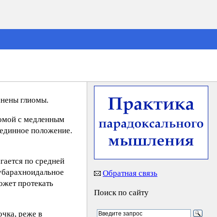
анены глиомы.
иомой с медленным
рединное положение.
гается по средней
субарахноидальное
Обратная связь
ожет протекать
Поиск по сайту
очка, реже в