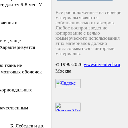
, длится 6-8 мес. У
Все расположенные на сервере
материалы являются
вления и
собственностью их авторов.
Любое воспроизведение,
копирование с целью
коммерческого использования
. м., чаще
этих материалов должно
 Характеризуется
согласовываться с авторами
материалов.
© 1999-2026
www.inventech.ru
ю ткань не
Москва
я мозговых оболочек
 хориоидальных
окачественным
Б. Лeбeдeв и др.