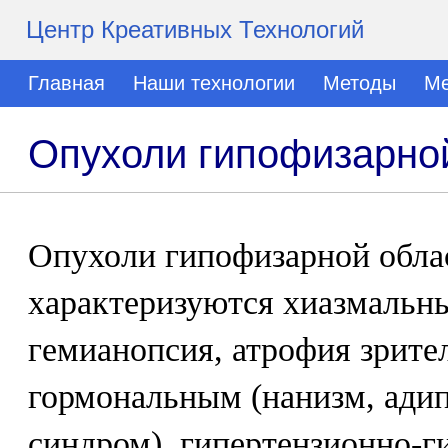
Центр Креативных Технологий
Главная
Наши технологии
Методы
Ме
Опухоли гипофизарно
Опухоли гипофизарной обла
характеризуются хиазмальн
гемианопсия, атрофия зрите
гормональным (нанизм, ади
синдром), гипертензионно-