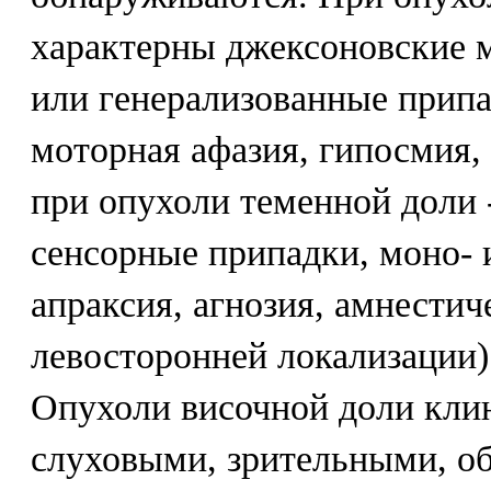
характерны джексоновские 
или генерализованные припа
моторная афазия, гипосмия,
при опухоли теменной доли 
сенсорные припадки, моно- 
апраксия, агнозия, амнестич
левосторонней локализации)
Опухоли височной доли кли
слуховыми, зрительными, о