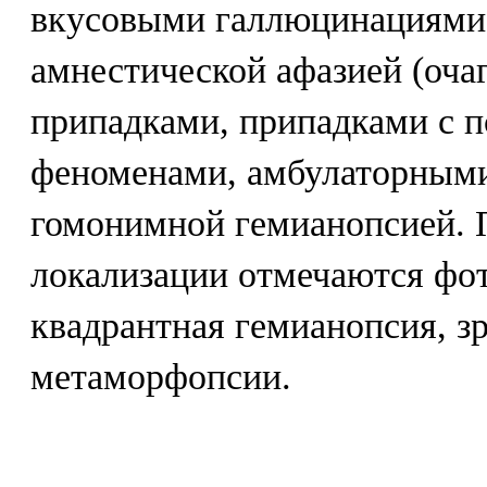
вкусовыми галлюцинациями,
амнестической афазией (оча
припадками, припадками с 
феноменами, амбулаторными
гомонимной гемианопсией. 
локализации отмечаются фот
квадрантная гемианопсия, зр
метаморфопсии.