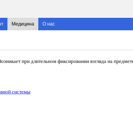
нт
Медицина
О нас
озникает при длительном фиксировании взгляда на предмет
рвной системы