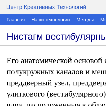
Центр Креативных Технологий
Главная
Наши технологии
Методы
Ме
Нистагм вестибулярн
Его анатомической основой
полукружных каналов и меш
преддверный узел, преддвер
улиткового (вестибулярного)
ядра, расположенные в облас