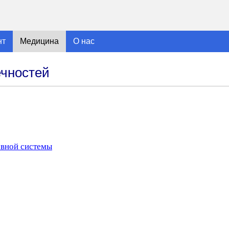
нт
Медицина
О нас
ечностей
рвной системы