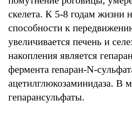
помутнение роговицы, умер
скелета. К 5-8 годам жизни 
способности к передвижению
увеличивается печень и сел
накопления является гепара
фермента renapaн-N-сульфата
ацетилглюкозаминидаза. В 
гепарансульфаты.