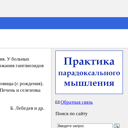
ия. У больных
ржания ганглиозидов
овицы (с рождения).
Печень и селезенка
Обратная связь
Б. Лeбeдeв и др.
Поиск по сайту