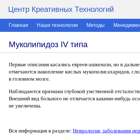
Центр Креативных Технологий
Главная
Наши технологии
Методы
Менеджме
Муколипидоз IV типа
Первые описания касались евреев-ашкенази, но в даль
отмечаются накопление кислых мукополисахаридов, сло
в головном мозге.
Наблюдаются признаки глубокой умственной отсталости,
Внешний вид больного не отличается какими-нибудь ос
не увеличены.
Вся информация в разделе:
Неврология, заболевания не