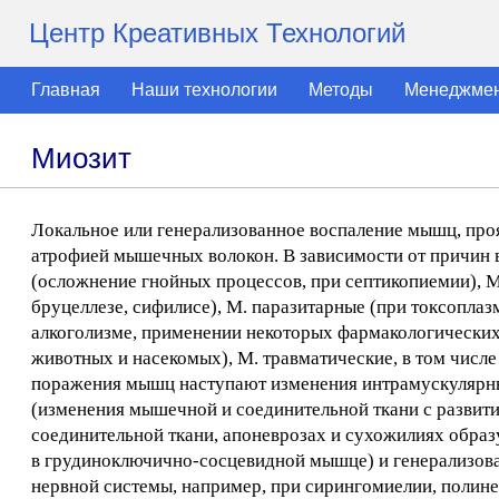
Центр Креативных Технологий
Главная
Наши технологии
Методы
Менеджме
Миозит
Локальное или генерализованное воспаление мышц, пр
атрофией мышечных волокон. В зависимости от причин 
(осложнение гнойных процессов, при септикопиемии), 
бруцеллезе, сифилисе), М. паразитарные (при токсоплазм
алкоголизме, применении некоторых фармакологических 
животных и насекомых), М. травматические, в том числ
поражения мышц наступают изменения интрамускулярны
(изменения мышечной и соединительной ткани с разви
соединительной ткани, апоневрозах и сухожилиях образ
в грудиноключично-сосцевидной мышце) и генерализов
нервной системы, например, при сирингомиелии, полинев