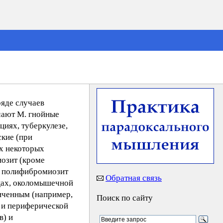
яде случаев
чают М. гнойные
иях, туберкулезе,
ские (при
ах некоторых
иозит (кроме
, полифибромиозит
Обратная связь
цах, околомышечной
ниченным (например,
Поиск по сайту
 и периферической
в) и