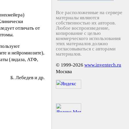
Все расположенные на сервере
юнхмейера)
материалы являются
Клинически
собственностью их авторов.
ледует отличать от
Любое воспроизведение,
копирование с целью
птомы.
коммерческого использования
этих материалов должно
спользуют
согласовываться с авторами
ите и нейромиозите),
материалов.
аты (лидаза, АТФ,
© 1999-2026
www.inventech.ru
Москва
Б. Лeбeдeв и др.