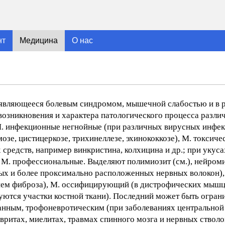
нт
Медицина
О нас
оявляющееся болевым синдромом, мышечной слабостью и в р
возникновения и характера патологического процесса разли
М. инфекционные негнойные (при различных вирусных инфекц
озе, цистицеркозе, трихинеллезе, эхинококкозе), М. токсиче
средств, например винкристина, колхицина и др.; при укус
е М. профессиональные. Выделяют полимиозит (см.), нейром
х и более проксимально расположенных нервных волокон)
тием фиброза), М. оссифицирующий (в дистрофических мыш
уются участки костной ткани). Последний может быть огра
анным, трофоневротическим (при заболеваниях центральной
ритах, миелитах, травмах спинного мозга и нервных стволо