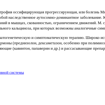
рофия оссифицирующая прогрессирующая, или болезнь М
собой наследственное аутосомно-доминантное заболевание. 
ний в мышцах, скованностью, ограничением движений. М. с
льного кальциноза, при которых возможны аналогичные сим
 патогенетическую и симптоматическую терапию. Широко и
рмоны (преднизолон, дексаметазон, особенно при полимиоз
ряющие (кавинтон, папаверин и др.) и рассасывающие препар
рвной системы