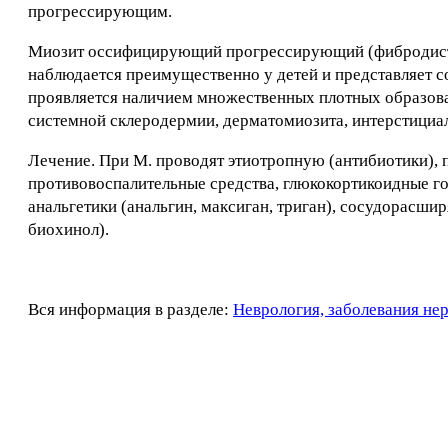
прогрессирующим.
Миозит оссифицирующий прогрессирующий (фибродист
наблюдается преимущественно у детей и представляет 
проявляется наличием множественных плотных образова
системной склеродермии, дерматомиозита, интерстициа
Лечение. При М. проводят этиотропную (антибиотики),
противовоспалительные средства, глюкокортикоидные го
анальгетики (анальгин, максиган, триган), сосудорасши
биохинол).
Вся информация в разделе:
Неврология, заболевания не