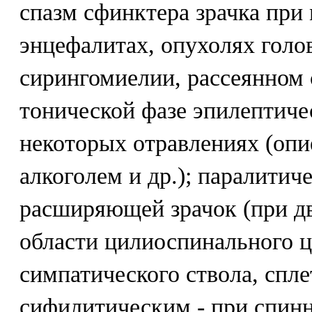
спазм сфинктера зрачка при
энцефалитах, опухолях голов
сирингомиелии, рассеянном 
тонической фазе эпилептиче
некоторых отравлениях (опи
алкоголем и др.); паралити
расширяющей зрачок (при д
области цилиоспинального ц
симпатического ствола, спле
сифилитическим - при спинно