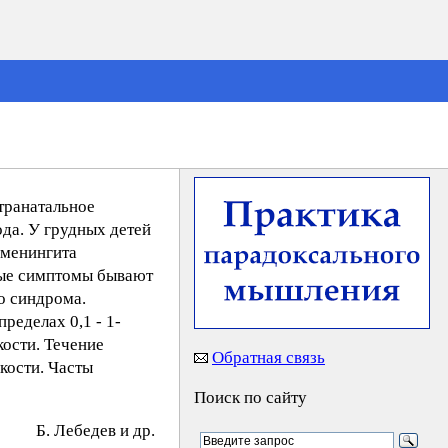
транатальное
да. У грудных детей
 менингита
ьные симптомы бывают
о синдрома.
ределах 0,1 - 1-
кости. Течение
Обратная связь
кости. Часты
Поиск по сайту
Б. Лeбeдeв и др.