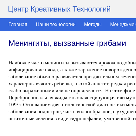
Центр Креативных Технологий
Главная
Наши технологии
Методы
Менеджме
Менингиты, вызванные грибами
Наиболее часто менингиты вызываются дрожжеподобным 
инфицирование плода, а также заражение новорожденног
заболевание обычно развивается при длительном лечени
характерны вялость ребенка, плохой аппетит, редкая р
слабо выраженными или не определяются. На этом фоне
Цереброспинальная жидкость опалесцирующая или мутная,
109/л. Основанием для этиологической диагностики мен
заболевания подострое, часто волнообразное, с ухудше
остаточные явления в виде гидроцефалии, умственной от