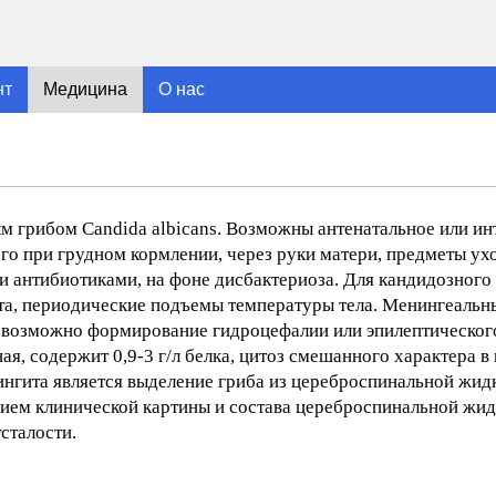
нт
Медицина
О нас
грибом Candida albicans. Возможны антенатальное или ин
о при грудном кормлении, через руки матери, предметы ухо
и антибиотиками, на фоне дисбактериоза. Для кандидозного
вота, периодические подъемы температуры тела. Менингеал
 возможно формирование гидроцефалии или эпилептическог
 содержит 0,9-3 г/л белка, цитоз смешанного характера в п
ингита является выделение гриба из цереброспинальной жид
нием клинической картины и состава цереброспинальной жид
сталости.