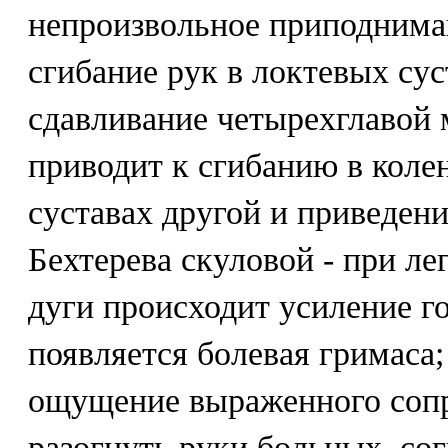
непроизвольное приподнима
сгибание рук в локтевых сус
сдавливание четырехглавой
приводит к сгибанию в коле
суставах другой и приведен
Бехтерева скуловой - при ле
дуги происходит усиление г
появляется болевая гримаса;
ощущение выраженного сопр
разогнуть руки больных, со