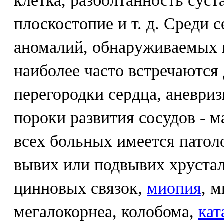
клетка, разболтанность суста
плоскостопие и т. д. Среди 
аномалий, обнаруживаемых в
наиболее часто встречаются
перегородки сердца, аневриз
пороки развития сосудов - 
всех больных имеется патоло
вывих или подвывих хрустал
цинновых связок,
миопия
, 
мегалокорнеа, колобома,
кат