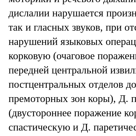
дислалии нарушается произн
так и гласных звуков, при о
нарушений языковых операц
корковую (очаговое пораже
передней центральной изви
постцентральных отделов д
премоторных зон коры), Д. 
(двустороннее поражение ко
спастическую и Д. паретич