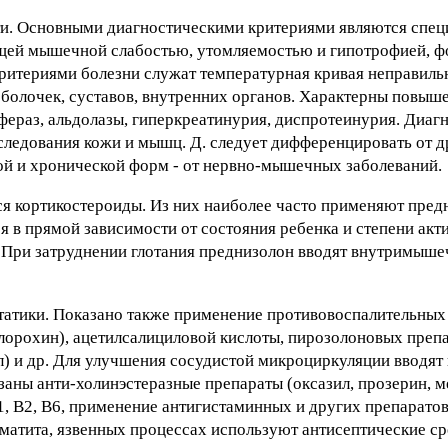
сти. Основными диагностическими критериями являются спе
щей мышечной слабостью, утомляемостью и гипотрофией, 
итериями болезни служат температурная кривая неправильн
оболочек, суставов, внутренних органов. Характерны повыш
ераз, альдолазы, гиперкреатинурия, диспротеинурия. Диаг
следования кожи и мышц. Д. следует дифференцировать от 
рой и хронической форм - от нервно-мышечных заболеваний.
я кортикостероиды. Из них наиболее часто применяют пред
 в прямой зависимости от состояния ребенка и степени акт
ки. При затруднении глотания преднизолон вводят внутримыш
атики. Показано также применение противовоспалительных 
хлорохин), ацетилсалициловой кислоты, пирозолоновых препа
) и др. Для улучшения сосудистой микроциркуляции вводят 
аны анти-холинэстеразные препараты (оксазил, прозерин, м
, B2, В6, применение антигистаминных и других препарато
матита, язвенных процессах используют антисептические ср