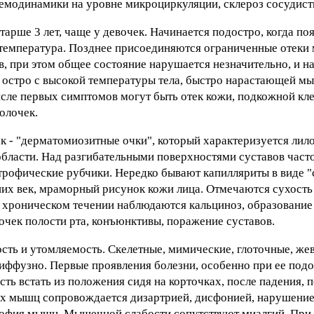
модинамики на уровне микроциркуляции, склероз сосудист
тарше 3 лет, чаще у девочек. Начинается подостро, когда по
температура. Позднее присоединяются ограниченные отеки 
 при этом общее состояние нарушается незначительно, и н
ся остро с высокой температуры тела, быстро нарастающей м
сле первых симптомов могут быть отек кожи, подкожной кле
олочек.
 - "дерматомиозитные очки", который характеризуется лил
бласти. Над разгибательными поверхностями суставов част
трофические рубчики. Нередко бывают капилляриты в виде 
хних век, мраморный рисунок кожи лица. Отмечаются сухост
 хроническом течении наблюдаются кальциноз, образование
чек полости рта, конъюнктивы, поражение суставов.
ть и утомляемость. Скелетные, мимические, глоточные, ж
диффузно. Первые проявления болезни, особенно при ее под
ть встать из положения сидя на корточках, после падения, п
ых мышц сопровождается дизартрией, дисфонией, нарушени
трофия мышц. Мышечной слабости сопутствуют миалгий. Пр