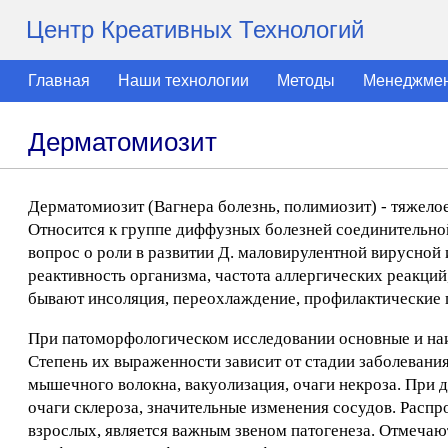
Центр Креативных Технологий
Главная
Наши технологии
Методы
Менеджме
Дерматомиозит
Дерматомиозит (Вагнера болезнь, полимиозит) - тяжел
Относится к группе диффузных болезней соединительной
вопрос о роли в развитии Д. маловирулентной вирусно
реактивность организма, частота аллергических реакци
бывают инсоляция, переохлаждение, профилактические п
При патоморфологическом исследовании основные и на
Степень их выраженности зависит от стадии заболевани
мышечного волокна, вакуолизация, очаги некроза. При
очаги склероза, значительные изменения сосудов. Распр
взрослых, является важным звеном патогенеза. Отмеча