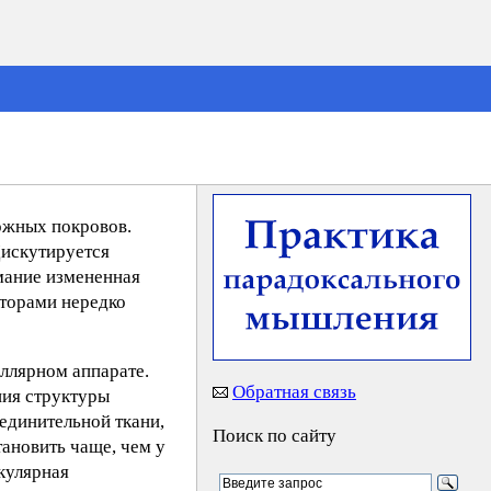
ожных покровов.
Дискутируется
мание измененная
кторами нередко
ллярном аппарате.
Обратная связь
ния структуры
единительной ткани,
Поиск по сайту
тановить чаще, чем у
кулярная