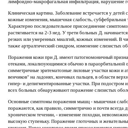
лимфоидно-макрофагальная инфильтрация, нарушение ге
Клиническая картина. Заболевание встречается у детей с
кожные изменения, мышечная слабость, субфебрильная 
Характерно последовательное присоединение симптомов,
растягивается на 2-3 нед. У трети больных Д. начинает
резких или умеренных миалгий, кожных изменений. В чи
также артралгический синдром, изменение слизистых об
Поражения кожи при Д. имеют патогномоничный признак
отеками, локализующимися обычно в параорбитальной о
симметричные эритематозные лиловые участки кожи и а
венчиков" на ладонях, кончиках пальцев, в области вер
гипер- и депигментированные участки. При подостром и
всех больных обнаруживают поражение слизистых оболо
Основные симптомы поражения мышц - мышечная слабос
поражаются, как правило, симметрично и почти всегда 
хроническом течении, - изменение походки, невозможнос
высокую ступеньку. Поражение глоточных и жевательн
глотания. Через некоторое время присоединяется гипо