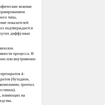
цифические кожные
формированием
ого типа,
ение показателей
ноз подтверждается
других диффузных
низолон.
ивности процесса. В
ечно или внутривенно
препаратов 4-
ратов (бутадион,
компламин, трентал.
естинон).
в, влияющих на
едства.