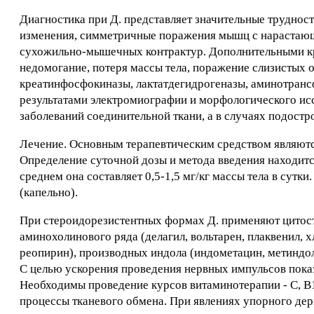
Диагностика при Д. представляет значительные трудно
изменения, симметричные поражения мышц с нарастаю
сухожильно-мышечных контрактур. Дополнительными кр
недомогание, потеря массы тела, поражение слизистых 
креатинфосфокиназы, лактатдегидрогеназы, аминотрансф
результатами электромиографии и морфологического ис
заболеваний соединительной ткани, а в случаях подост
Лечение. Основным терапевтическим средством являютс
Определение суточной дозы и метода введения находится
среднем она составляет 0,5-1,5 мг/кг массы тела в сут
(капельно).
При стероидорезистентных формах Д. применяют цитост
аминохолинового ряда (делагил, вольтарен, плаквенил, 
реопирин), производных индола (индометацин, метиндол
С целью ускорения проведения нервных импульсов показ
Необходимы проведение курсов витаминотерапии - С, В1
процессы тканевого обмена. При явлениях упорного дер