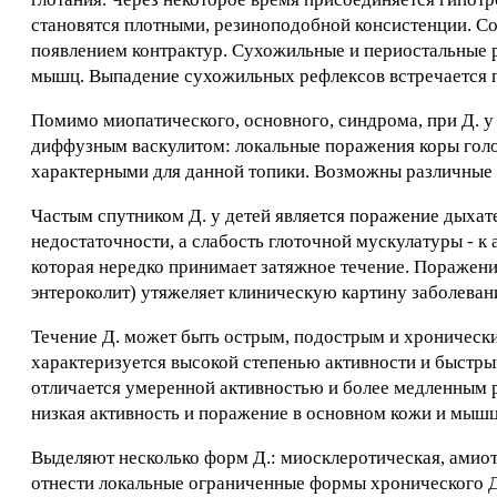
становятся плотными, резиноподобной консистенции. Соз
появлением контрактур. Сухожильные и периостальные 
мышц. Выпадение сухожильных рефлексов встречается п
Помимо миопатического, основного, синдрома, при Д. 
диффузным васкулитом: локальные поражения коры голо
характерными для данной топики. Возможны различные 
Частым спутником Д. у детей является поражение дыха
недостаточности, а слабость глоточной мускулатуры - 
которая нередко принимает затяжное течение. Поражени
энтероколит) утяжеляет клиническую картину заболеван
Течение Д. может быть острым, подострым и хронически
характеризуется высокой степенью активности и быстры
отличается умеренной активностью и более медленным 
низкая активность и поражение в основном кожи и мышц
Выделяют несколько форм Д.: миосклеротическая, амиот
отнести локальные ограниченные формы хронического Д