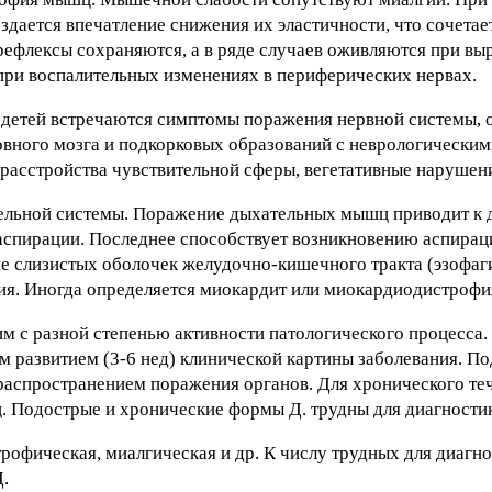
дается впечатление снижения их эластичности, что сочетае
рефлексы сохраняются, а в ряде случаев оживляются при вы
ри воспалительных изменениях в периферических нервах.
у детей встречаются симптомы поражения нервной системы,
вного мозга и подкорковых образований с неврологически
расстройства чувствительной сферы, вегетативные нарушен
тельной системы. Поражение дыхательных мышц приводит к 
к аспирации. Последнее способствует возникновению аспира
е слизистых оболочек желудочно-кишечного тракта (эзофаги
ия. Иногда определяется миокардит или миокардиодистрофи
м с разной степенью активности патологического процесса. 
м развитием (3-6 нед) клинической картины заболевания. По
распространением поражения органов. Для хронического те
. Подострые и хронические формы Д. трудны для диагности
рофическая, миалгическая и др. К числу трудных для диагн
.