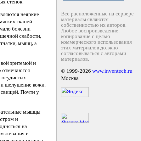
ых стенок.
Все расположенные на сервере
являются неяркие
материалы являются
мягких тканей.
собственностью их авторов.
ачало болезни
Любое воспроизведение,
ышечной слабости,
копирование с целью
коммерческого использования
тчатки, мышц, а
этих материалов должно
согласовываться с авторами
материалов.
овой эритемой и
о отмечаются
© 1999-2026
www.inventech.ru
"сосудистых
Москва
ь и шелушение кожи,
 свищей. Почти у
евательные мышцы
остром и
одняться на
ем жевания и
и пальпации мышцы