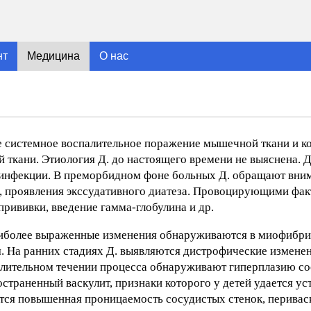
нт
Медицина
О нас
ое системное воспалительное поражение мышечной ткани и к
 ткани. Этиология Д. до настоящего времени не выяснена. 
й инфекции. В преморбидном фоне больных Д. обращают вни
й, проявления экссудативного диатеза. Провоцирующими фа
рививки, введение гамма-глобулина и др.
иболее выраженные изменения обнаруживаются в миофибри
я. На ранних стадиях Д. выявляются дистрофические измене
 длительном течении процесса обнаруживают гиперплазию со
остраненный васкулит, признаки которого у детей удается ус
ются повышенная проницаемость сосудистых стенок, перивас