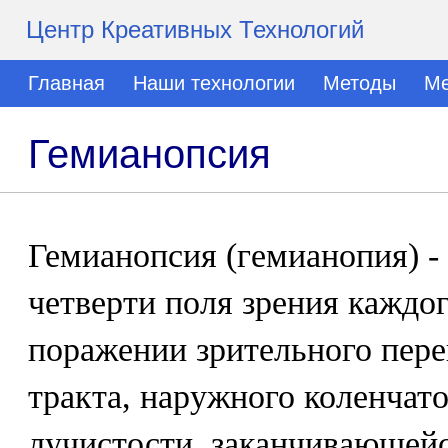
Центр Креативных Технологий
Главная
Наши технологии
Методы
Ме
Гемианопсия
Гемианопсия (гемианопия) -
четверти поля зрения каждог
поражении зрительного пере
тракта, наружного коленчато
лучистости, заканчивающейс