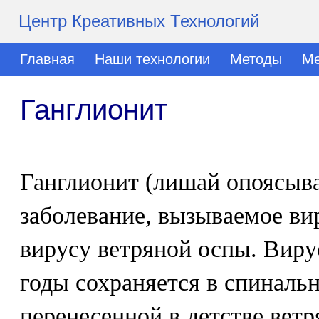
Центр Креативных Технологий
Главная
Наши технологии
Методы
Ме
Ганглионит
Ганглионит (лишай опоясываю
заболевание, вызываемое ви
вирусу ветряной оспы. Виру
годы сохраняется в спиналь
перенесенной в детстве вет