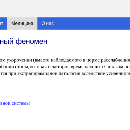
нт
Медицина
О нас
чный феномен
м укорочении (вместо наблюдаемого в норме расслабления
бании стопы, которая некоторое время находится в таком по
тся при экстрапирамидной патологии вследствие усиления 
рвной системы