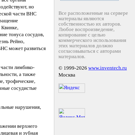
модействуют, но
Все расположенные на сервере
еской части ВНС
материалы являются
кращение
собственностью их авторов.
 Квинке,
Любое воспроизведение,
ние тонуса сосудов,
копирование с целью
коммерческого использования
езнь Рейно,
этих материалов должно
ВНС может развиться
согласовываться с авторами
материалов.
 части лимбико-
© 1999-2026
www.inventech.ru
ьности, а также
Москва
е, трофические,
ичные сосудистые
ельные нарушения,
ажении верхнего
лицевая и зубная