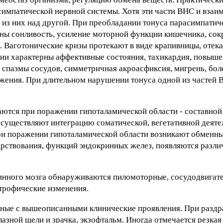
импатической нервной системы. Хотя эти части ВНС и взаи
 из них над другой. При преобладании тонуса парасимпатич
ерны сонливость, усиление моторной функции кишечника, со
. Ваготонические кризы протекают в виде крапивницы, отека
ии характерны аффективные состояния, тахикардия, повыше
спазмы сосудов, симметричная акроасфиксия, мигрень, бол
ажения. При длительном нарушении тонуса одной из частей 
тся при поражении гипоталамической области - составной
осуществляют интеграцию соматической, вегетативной деятел
и поражении гипоталамической области возникают обменны
дрствования, функций эндокринных желез, появляются разл
инного мозга обнаруживаются пиломоторные, сосудодвигат
 трофические изменения.
дные с вышеописанными клинические проявления. При раздр
зной щели и зрачка, экзофтальм. Иногда отмечается резкая 