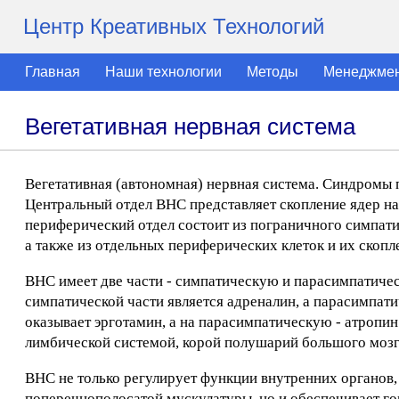
Центр Креативных Технологий
Главная
Наши технологии
Методы
Менеджме
Вегетативная нервная система
Вегетативная (автономная) нервная система. Синдромы 
Центральный отдел ВНС представляет скопление ядер на 
периферический отдел состоит из пограничного симпатич
а также из отдельных периферических клеток и их скопл
ВНС имеет две части - симпатическую и парасимпатиче
симпатической части является адреналин, а парасимпат
оказывает эрготамин, а на парасимпатическую - атропи
лимбической системой, корой полушарий большого мозг
ВНС не только регулирует функции внутренних органов,
поперечнополосатой мускулатуры, но и обеспечивает го