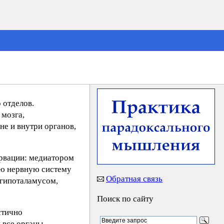
 отделов.
 мозга,
не и внутри органов,
ервации: медиатором
ую нервную систему
Обратная связь
 гипоталамусом,
Поиск по сайту
стично
 все органы