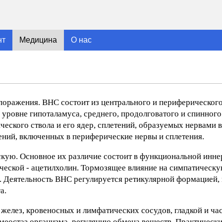
нт
Медицина
О нас
поражения. ВНС состоит из центрального и периферического
уровне гипоталамуса, среднего, продолговатого и спинного
еского ствола и его ядер, сплетений, образуемых нервами в
ений, включенных в периферические нервы и сплетения.
скую. Основное их различие состоит в функциональной инн
ической - ацетилхолин. Тормозящее влияние на симпатическ
н. Деятельность ВНС регулируется ретикулярной формацией,
а.
 желез, кровеносных и лимфатических сосудов, гладкой и ча
меостаз организма, регуляцию обмена веществ. Практически