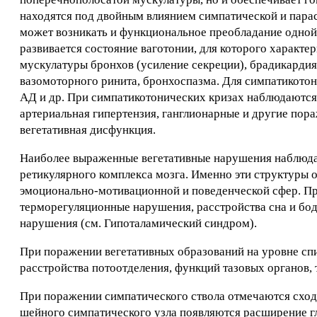
находятся под двойным влиянием симпатической и парас
может возникать и функциональное преобладание одной
развивается состояние ваготонии, для которого характ
мускулатуры бронхов (усиление секреции), брадикардия
вазомоторного ринита, бронхоспазма. Для симпатикотон
АД и др. При симпатикотонических кризах наблюдаются 
артериальная гипертензия, ганглионарные и другие пор
вегетативная дисфункция.
Наиболее выраженные вегетативные нарушения наблюдаю
ретикулярного комплекса мозга. Именно эти структуры 
эмоционально-мотивационной и поведенческой сфер. Пр
терморегуляционные нарушения, расстройства сна и бо
нарушения (см. Гипоталамический синдром).
При поражении вегетативных образований на уровне сп
расстройства потоотделения, функций тазовых органов,
При поражении симпатического ствола отмечаются схо
шейного симпатического узла появляются расширение гла