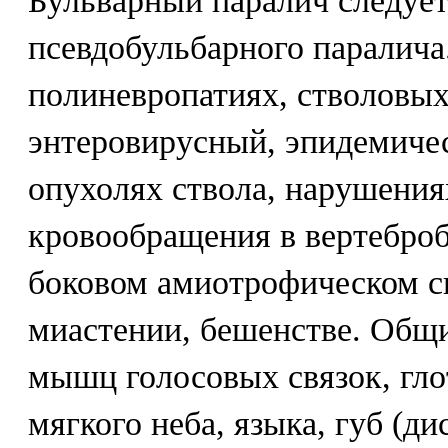
Бульварный паралич следуе
псевдобульбарного паралича
полиневропатиях, стволовых
энтеровирусный, эпидемичес
опухолях ствола, нарушения
кровообращения в вертеброб
боковом амиотрофическом ск
миастении, бешенстве. Общ
мышц голосовых связок, гло
мягкого неба, языка, губ (д