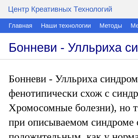
Центр Креативных Технологий
Главная
Наши технологии
Методы
Ме
Бонневи - Улльриха с
Бонневи - Улльриха синдром
фенотипически схож с синдр
Хромосомные болезни), но т
при описываемом синдроме 
положительным, как у норм