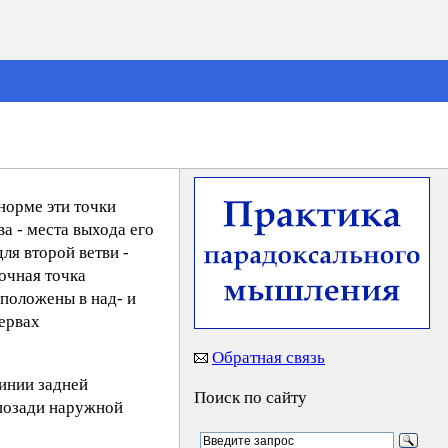
норме эти точки
ва - места выхода его
ля второй ветви -
очная точка
сположены в над- и
ервах
Обратная связь
линии задней
Поиск по сайту
 позади наружной