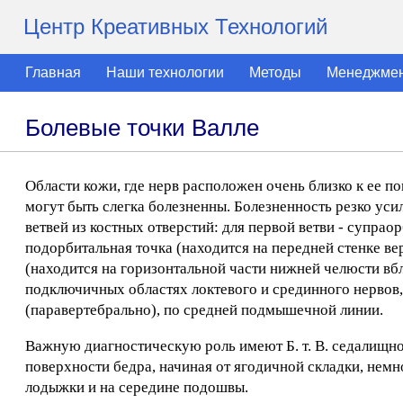
Центр Креативных Технологий
Главная
Наши технологии
Методы
Менеджме
Болевые точки Валле
Области кожи, где нерв расположен очень близко к ее 
могут быть слегка болезненны. Болезненность резко усили
ветвей из костных отверстий: для первой ветви - супрао
подорбитальная точка (находится на передней стенке ве
(находится на горизонтальной части нижней челюсти вбли
подключичных областях локтевого и срединного нервов
(паравертебрально), по средней подмышечной линии.
Важную диагностическую роль имеют Б. т. В. седалищног
поверхности бедра, начиная от ягодичной складки, нем
лодыжки и на середине подошвы.