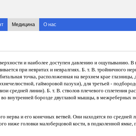
нт
Медицина
О нас
поверхности и наиболее доступен давлению и ощупыванию. В 
вается при невритах и невралгиях. Б. т. В. тройничного нер
рбитальная точка, расположенная на верхнем крае глазницы, д
рхнечелюстной, гайморовой пазухи), для третьей - подбород
зи средней линии). Б. т. В. стволов плечевого сплетения ра
, во внутренней борозде двуглавой мышцы, в межреберных н
о нерва и его конечных ветвей. Они находятся по средней 
ного ниже головки малоберцовой кости, в подколенной ямке,