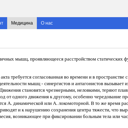
нт
Медицина
О нас
зличных мышц, проявляющееся расстройством статических ф
кта требуется согласованная во времени и в пространстве 
еятельности мышц - синергистов и антагонистов вызывает и
 Движения становятся чрезмерными, неловкими, теряют плав
ход от одного движения к другому, особенно чередование 
я А. динамической или А. локомоторной. В то же время ра
иводят и к нарушению сохранения центра тяжести, что выр
весия, возникающее при фиксировании больным тела или час