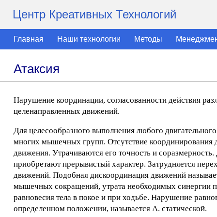
Центр Креативных Технологий
Главная
Наши технологии
Методы
Менеджме
Атаксия
Нарушение координации, согласованности действия ра
целенаправленных движений.
Для целесообразного выполнения любого двигательного а
многих мышечных групп. Отсутствие координирования д
движения. Утрачиваются его точность и соразмерность.
приобретают прерывистый характер. Затрудняется пере
движений. Подобная дискоординация движений называетс
мышечных сокращений, утрата необходимых синергии пр
равновесия тела в покое и при ходьбе. Нарушение равно
определенном положении, называется А. статической.