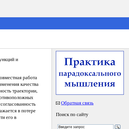
ункций и
совместная работа
зменения качества
ность траектории,
противоположных
Обратная связь
ссогласованность
ажается в потере
Поиск по сайту
ти его в