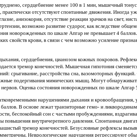
атруднено, сердцебиение менее 100 в 1 мин, мышечный тонус
 практически отсутствуют спонтанные движения. Иногда уж
азие, анизокория, отсутствие реакции зрачков на свет, нист
тензии, возможно развитие судорог, как вследствие общемо
яния новорожденных по шкале Апгар не превышает 4 баллов
х свойств крови, в связи с чем возможно усиление призна
 дыхания, сердцебиения, цианозом кожных покровов. Рефле
людается тремор конечностей. Мышечная гипотония сменяетс
ий: срыгивание, расстройства сна, вазомоторных функций
рожные подергивания мимических мышц. Могут обнаружива
 нервов. Оценка состояния новорожденных по шкале Апгар 5
кратковременными нарушениями дыхания и кровообращения,
 баллов. В основе лежат транзиторные гемо- и ликвородина
сти, беспокойный сон с частыми пробуждениями, вздрагива
ы повышения внутричерепного давления. Спонтанная двигат
машистый тремор конечностей. Безусловные рефлексы вызыв
имметричны. Неврологические нарушения регрессируют обы