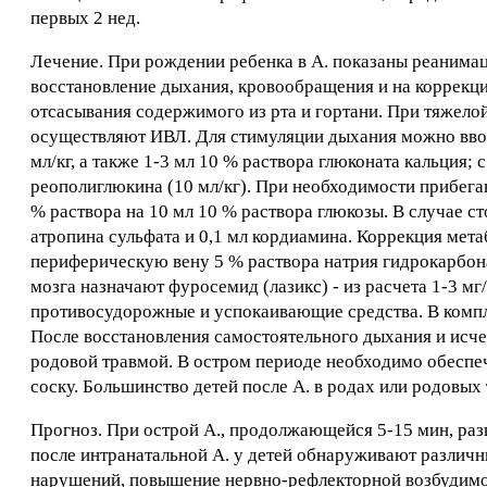
первых 2 нед.
Лечение. При рождении ребенка в А. показаны реанимац
восстановление дыхания, кровообращения и на коррекц
отсасывания содержимого из рта и гортани. При тяжело
осуществляют ИВЛ. Для стимуляции дыхания можно вводи
мл/кг, а также 1-3 мл 10 % раствора глюконата кальция
реополиглюкина (10 мл/кг). При необходимости прибегаю
% раствора на 10 мл 10 % раствора глюкозы. В случае с
атропина сульфата и 0,1 мл кордиамина. Коррекция мет
периферическую вену 5 % раствора натрия гидрокарбона
мозга назначают фуросемид (лазикс) - из расчета 1-3 мг/
противосудорожные и успокаивающие средства. В комп
После восстановления самостоятельного дыхания и исче
родовой травмой. В остром периоде необходимо обеспеч
соску. Большинство детей после А. в родах или родовых
Прогноз. При острой А., продолжающейся 5-15 мин, ра
после интранатальной А. у детей обнаруживают разли
нарушений, повышение нервно-рефлекторной возбудимо