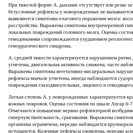
При тяжелой форме А. дыхание отсутствует или резко з
безусловные рефлексы у новорожденных не вызываются,
выявляются симптомы очагового поражения мозга: косогл
расстройства. Выражены симптомы внутричерепной гипер
локальных повреждений головного мозга. Оценка состо
гемодинамики сопровождаются ухудшением реологически
геморрагического синдрома.
А. средней тяжести характеризуется нарушением ритма
угнетены, двигательная активность снижена, часто наб
Выражены симптомы вегетативно-висцеральных нарушен
рефлексы вначале угнетены, иногда наблюдаются судо
повреждения глазодвигательных, лицевого и отводящего
Легкая степень А. у новорожденных характеризуется 
кожных покровов. Оценка состояния по шкале Апгар 6-7
Отмечаются повышение нервно-рефлекторной возбудимо
гиперчувствительность, срыгивания. Выражены симптом
организма ограничена, нередко наблюдается крупнораз
истощаются. Коленные рефлексы оживлены, нередко ас