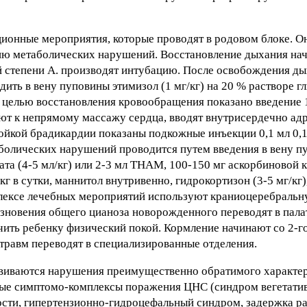
ионные мероприятия, которые проводят в родовом блоке. О
ию метаболических нарушений. Восстановление дыхания на
й степени А. производят интубацию. После освобождения д
ть в вену пуповины этимизол (1 мг/кг) на 20 % растворе гл
; с целью восстановления кровообращения показано введение
т к непрямому массажу сердца, вводят внутрисердечно адре
тойкой брадикардии показаны подкожные инъекции 0,1 мл 0,
аболических нарушений проводится путем введения в вену п
та (4-5 мл/кг) или 2-3 мл ТНАМ, 100-150 мг аскорбиновой к
кг в сутки, маннитол внутривенно, гидрокортизон (3-5 мг/кг)
лексе лечебных мероприятий используют краниоцеребраль
зновения общего цианоза новорожденного переводят в палат
ить ребенку физический покой. Кормление начинают со 2-го
 травм переводят в специализированные отделения.
звиваются нарушения преимущественно обратимого характер
чные симптомо-комплексы поражения ЦНС (синдром вегетати
сти, гипертензионно-гидроцефальный синдром, задержка р