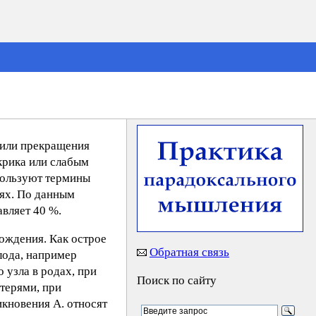
 или прекращения
крика или слабым
пользуют термины
нях. По данным
авляет 40 %.
ождения. Как острое
Обратная связь
лода, например
 узла в родах, при
Поиск по сайту
терями, при
икновения А. относят