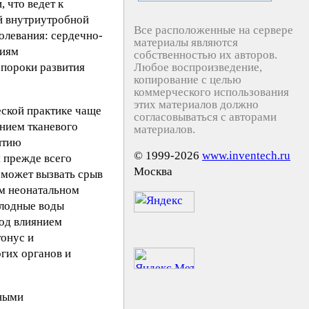
 что ведет к
ой внутриутробной
Все расположенные на сервере
олевания: сердечно-
материалы являются
ниям
собственностью их авторов.
 пороки развития
Любое воспроизведение,
копирование с целью
коммерческого использования
этих материалов должно
ской практике чаще
согласовываться с авторами
ением тканевого
материалов.
итию
© 1999-2026
www.inventech.ru
я прежде всего
Москва
 может вызвать срыв
ем неонатальном
плодные воды
од влиянием
онус и
гих органов и
зными