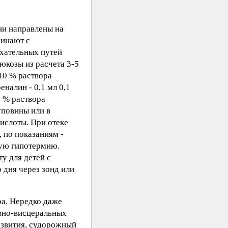
ни направлены на
чинают с
ыхательных путей
юкозы из расчета 3-5
 10 % раствора
налин - 0,1 мл 0,1
1 % раствора
уповины или в
ислоты. При отеке
, по показаниям -
ную гипотермию.
у для детей с
 дня через зонд или
а. Нередко даже
вно-висцеральных
азвития, судорожный