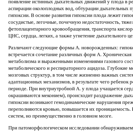
появление истинных дыхательных движений у плода в ре
аспирации околоплодных вод, обтурации дыхательных пу
гипоксии. В основе развития гипоксии плода лежит гип
сосудистые, легочные, почечную недостаточность, тяж
фетоплацентарного кровообращения, транспорта кислоро
ЦНС, сердца, легких, а также угнетение дыхательного 
Различают следующие формы А. новорожденных: гипокс
встречается сочетание различных форм А. Хроническая 
метаболизма и выраженными изменениями газового соста
метаболического и респираторного ацидоза. Глубокие м
мозговых структур, в том числе жизненно важных систе
адаптационных механизмов, в результате чего ребенок 
периоде. При внутриутробной А. у плода учащается сер
окрашиваются меконием), происходит раздражение дыха
гипоксии возникают гемодинамические нарушения прежд
переполняются кровью, повышается их проницаемость. Р
систем, но преимущественно в головном мозге.
При патоморфологическом исследовании обнаруживаемы