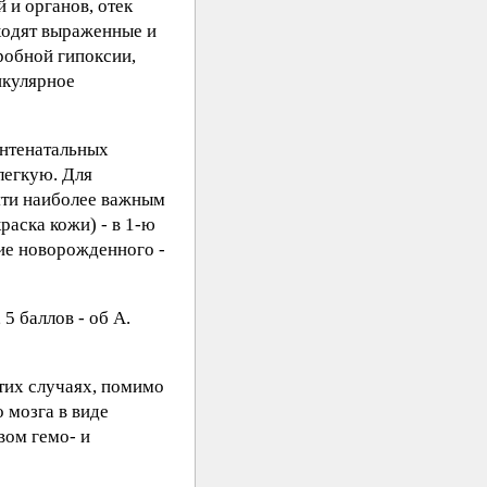
 и органов, отек
ходят выраженные и
робной гипоксии,
икулярное
антенатальных
легкую. Для
яти наиболее важным
аска кожи) - в 1-ю
ние новорожденного -
5 баллов - об А.
тих случаях, помимо
 мозга в виде
вом гемо- и