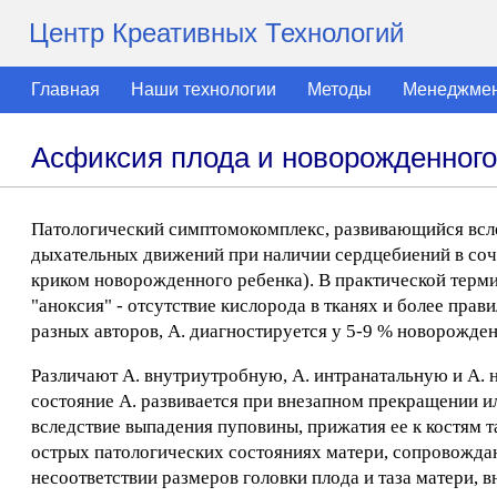
Центр Креативных Технологий
Главная
Наши технологии
Методы
Менеджме
Асфиксия плода и новорожденного
Патологический симптомокомплекс, развивающийся всле
дыхательных движений при наличии сердцебиений в соче
криком новорожденного ребенка). В практической терм
"аноксия" - отсутствие кислорода в тканях и более пра
разных авторов, А. диагностируется у 5-9 % новорожден
Различают А. внутриутробную, А. интранатальную и А.
состояние А. развивается при внезапном прекращении и
вследствие выпадения пуповины, прижатия ее к костям та
острых патологических состояниях матери, сопровожда
несоответствии размеров головки плода и таза матери,