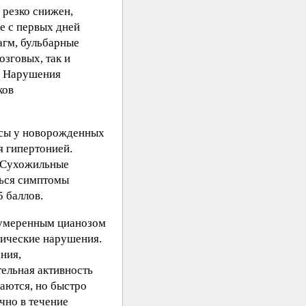
 резко снижен,
е с первых дней
агм, бульбарные
зговых, так и
. Нарушения
ков
ксы у новорожденных
я гипертонией.
. Сухожильные
ться симптомы
 баллов.
 умеренным цианозом
мические нарушения.
ния,
ельная активность
аются, но быстро
чно в течение