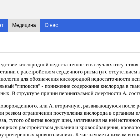
нт
Медицина
О нас
дствие кислородной недостаточности в случаях отсутствия
тании с расстройством сердечного ритма (и с отсутствием 
инологии для обозначения кислородной недостаточности ис
вильный "гипоксия" - понижение содержания кислорода в тка
ных. В структуре причин перинатальной смертности А. сост
 новорожденного, или А. вторичную, развивающуюся после р
ли резком ограничении поступления кислорода в организм п
за, тугого обвития вокруг шеи, затягивания на ней истинного
ющихся расстройством дыхания и кровообращения, кровопо
 внутричерепных кровоизлияниях. К частым механизмам возн