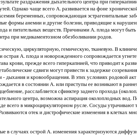
зультате раздражения дыхательного центра при гиперкапнии,
тей. Однако чаще всего А. развивается на фоне хроническ
оксемия беременных, сопровождающая эстрагенитальные заб
елые формы анемии и другие болезни, приводящие к наруше
да и питательных веществ. Причинами А. плода могут быть
центра при медикаментозном обезболивании родов.
ическую, циркуляторную, гемическую, тканевую. В клиниче
и острая А. плода и новорожденного сопровождается угнет
ва крови, прежде всего гиперкапнией, что приводит к разв
етаболические сдвиги могут привести к задержке созревани
м - дыхания и кровообращения. В этих условиях родовой акт
рождается в состоянии А. или приступы ее возникают в ранн
дцебиение, расслабляется сфинктер заднего прохода (около
тельного центра, возможна аспирация околоплодных вод. П
е всего в микроциркуляторном русле. Сосуды утрачивают т
азвиваются отек и дистрофические изменения в клетках мно
е в случаях острой А. изменения характеризуются диффу