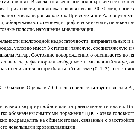
ми в тканях. Выявляются венозное полнокровие всех тканей
яния. При аноксии, продолжающейся свыше 20-30 мин, проис
льшого числа нервных клеток. При сочетании А. и внутриут
й, обнаруживают отечно-дистрофические очаги, перивентр
стозные полости, нарушение миелинизации.
тельности кислородной недостаточности, интранатальных и 
родах, условно имеет 3 степени: тяжелую, среднетяжелую и 
и шкалы Апгар. Состояние новорожденного оценивается по п
ктивность, рефлекторная возбудимость, мышечный тонус, окр
ак оценивается по трехбалльной системе (0, 1, 2), а состоя
 баллов. Оценка в 7-6 баллов свидетельствует о легкой А., 
жительной внутриутробной или интранатальной гипоксии. В э
тко обозначены симптомы поражения ЦНС - отека головного
но подразделить на общемозговые, связанные с расстройст
сего локальными кровоизлияниями.