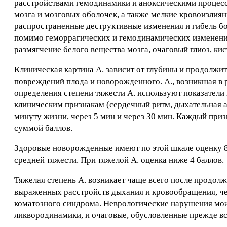
расстройствами гемодинамики и аноксическими процесса
мозга и мозговых оболочек, а также мелкие кровоизли
распространенные деструктивные изменения и гибель бо
помимо геморрагических и гемодинамических изменени
размягчение белого вещества мозга, очаговый глиоз, ки
Клиническая картина А. зависит от глубины и продолжи
повреждений плода и новорожденного. А., возникшая в 
определения степени тяжести А. используют показател
клиническим признакам (сердечный ритм, дыхательная а
минуту жизни, через 5 мин и через 30 мин. Каждый призн
суммой баллов.
Здоровые новорожденные имеют по этой шкале оценку 8-10
средней тяжести. При тяжелой А. оценка ниже 4 баллов.
Тяжелая степень А. возникает чаще всего после продол
выраженных расстройств дыхания и кровообращения, че
коматозного синдрома. Неврологические нарушения мож
ликвородинамики, и очаговые, обусловленные прежде в