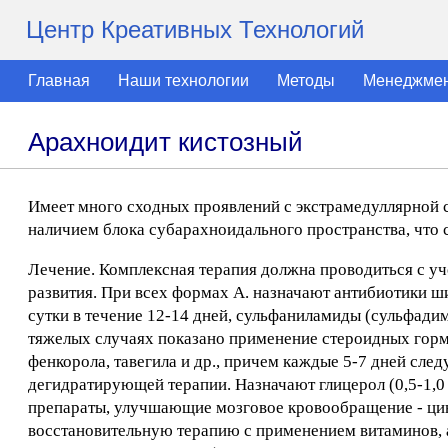
Центр Креативных Технологий
Главная
Наши технологии
Методы
Менеджме
Арахноидит кистозный
Имеет много сходных проявлений с экстрамедуллярной 
наличием блока субарахноидального пространства, что 
Лечение. Комплексная терапия должна проводиться с уч
развития. При всех формах А. назначают антибиотики ши
сутки в течение 12-14 дней, сульфаниламиды (сульфадимет
тяжелых случаях показано применение стероидных горм
фенкорола, тавегила и др., причем каждые 5-7 дней сле
дегидратирующей терапии. Назначают глицерол (0,5-1,0 г
препараты, улучшающие мозговое кровообращение - цинн
восстановительную терапию с применением витаминов, а