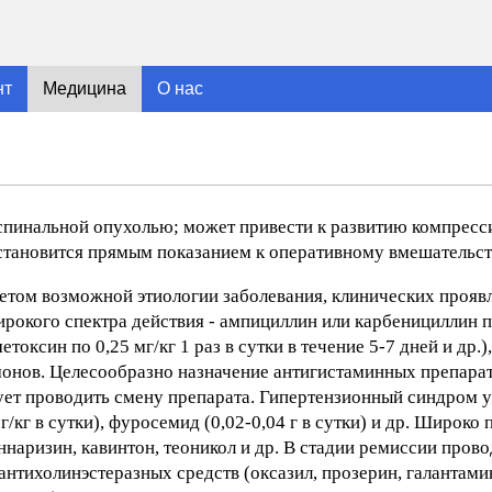
нт
Медицина
О нас
спинальной опухолью; может привести к развитию компресс
становится прямым показанием к оперативному вмешательст
етом возможной этиологии заболевания, клинических проявл
рокого спектра действия - ампициллин или карбенициллин п
оксин по 0,25 мг/кг 1 раз в сутки в течение 5-7 дней и др.)
онов. Целесообразно назначение антигистаминных препарато
дует проводить смену препарата. Гипертензионный синдром 
/кг в сутки), фуросемид (0,02-0,04 г в сутки) и др. Широко
аризин, кавинтон, теоникол и др. В стадии ремиссии прово
нтихолинэстеразных средств (оксазил, прозерин, галантамин