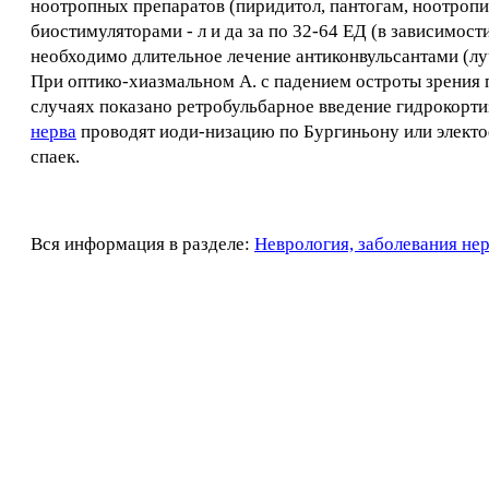
ноотропных препаратов (пиридитол, пантогам, ноотропил
биостимуляторами - л и да за по 32-64 ЕД (в зависимост
необходимо длительное лечение антиконвульсантами (лу
При оптико-хиазмальном А. с падением остроты зрения п
случаях показано ретробульбарное введение гидрокортиз
нерва
проводят иоди-низацию по Бургиньону или электоф
спаек.
Вся информация в разделе:
Неврология, заболевания не