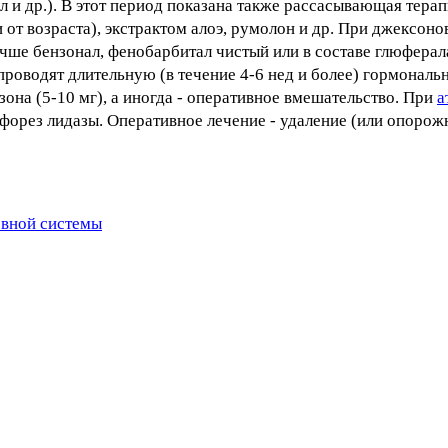
 и др.). В этот период показана также рассасывающая тера
и от возраста), экстрактом алоэ, румолон и др. При джексон
чше бензонал, фенобарбитал чистый или в составе глюферала
роводят длительную (в течение 4-6 нед и более) гормональ
она (5-10 мг), а иногда - оперативное вмешательство. При
а
орез лидазы. Оперативное лечение - удаление (или опорожн
рвной системы