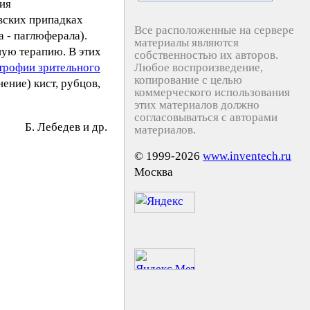
пия
овских припадках
Все расположенные на сервере
 - паглюферала).
материалы являются
ную терапию. В этих
собственностью их авторов.
трофии зрительного
Любое воспроизведение,
копирование с целью
ение) кист, рубцов,
коммерческого использования
этих материалов должно
согласовываться с авторами
Б. Лeбeдeв и др.
материалов.
© 1999-2026
www.inventech.ru
Москва