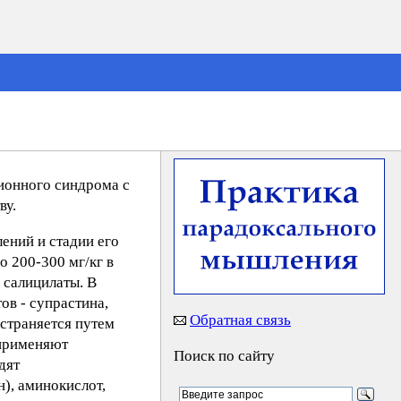
ионного синдрома с
ву.
ений и стадии его
о 200-300 мг/кг в
, салицилаты. В
в - супрастина,
Обратная связь
устраняется путем
 применяют
Поиск по сайту
дят
), аминокислот,