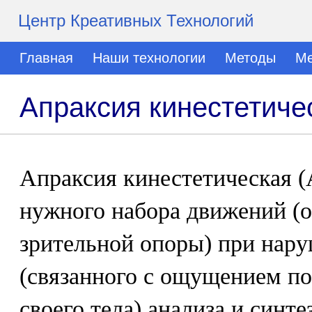
Центр Креативных Технологий
Главная
Наши технологии
Методы
Ме
Апраксия кинестетиче
Апраксия кинестетическая (А
нужного набора движений (о
зрительной опоры) при нар
(связанного с ощущением п
своего тела) анализа и синте