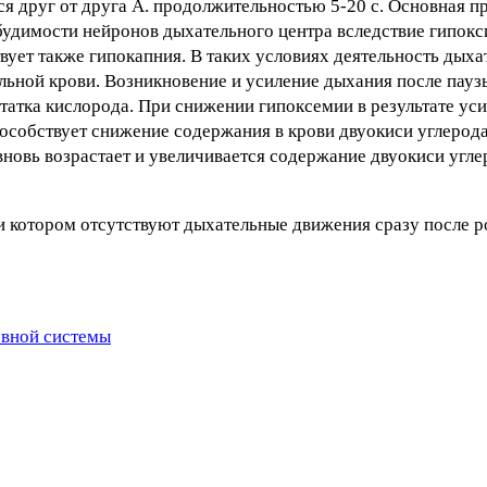
я друг от друга А. продолжительностью 5-20 с. Основная п
удимости нейронов дыхательного центра вследствие гипокс
ует также гипокапния. В таких условиях деятельность дыха
льной крови. Возникновение и усиление дыхания после пау
атка кислорода. При снижении гипоксемии в результате ус
особствует снижение содержания в крови двуокиси углерод
новь возрастает и увеличивается содержание двуокиси углер
 котором отсутствуют дыхательные движения сразу после р
рвной системы