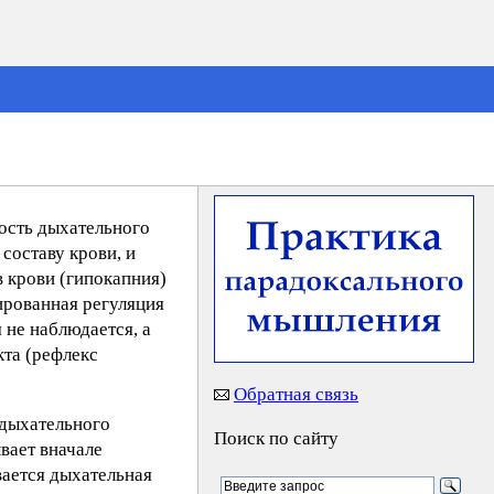
ность дыхательного
составу крови, и
в крови (гипокапния)
ированная регуляция
 не наблюдается, а
кта (рефлекс
Обратная связь
 дыхательного
Поиск по сайту
вает вначале
вается дыхательная