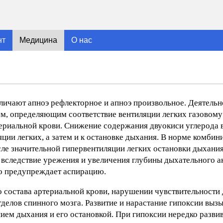
нт
Медицина
О нас
зличают апноэ рефлекторное и апноэ произвольное. Деятель
, определяющим соответствие вентиляции легких газовому 
териальной крови. Снижение содержания двуокиси углерода 
ии легких, а затем и к остановке дыхания. В норме комбин
ле значительной гипервентиляции легких остановки дыхания
 вследствие урежения и увеличения глубины дыхательного а
что предупреждает аспирацию.
о состава артериальной крови, нарушении чувствительности
делов спинного мозга. Развитие и нарастание гипоксии вызы
ием дыхания и его остановкой. При гипоксии нередко разви