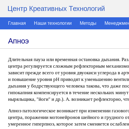
Центр Креативных Технологий
Главная
Наши технологии
Методы
Менеджме
Апноэ
Длительная пауза или временная остановка дыхания. Ра
центра регулируется сложным рефлекторным механизмом
зависит прежде всего от уровня двуокиси углерода в ар
и повышение уровня рН приводят к уменьшению вентиляц
дыхания у бодрствующего человека такова, что даже пос
гипокапния компенсируется в течение нескольких минут
ныряльщика, "йоги" и др.). А. возникает рефлекторно, 
Апноэ патологическое возникает при изменении газовог
центра, поражении мотонейронов шейного и грудного от
умеренное гиперпноэ, которое затем сменяется ослаблен