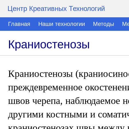
Центр Креативных Технологий
Главная
Наши технологии
Методы
Ме
Краниостенозы
Краниостенозы (краниосинос
преждевременное окостенени
швов черепа, наблюдаемое н
другими костными и сомати
краниостенозах швы между 