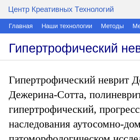
Центр Креативных Технологий
Главная
Наши технологии
Методы
Ме
Гипертрофический не
Гипертрофический неврит Д
Дежерина-Сотта, полиневри
гипертрофический, прогрес
наследования аутосомно-до
патоморфологическом иссле