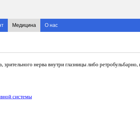
нт
Медицина
О нас
а, зрительного нерва внутри глазницы либо ретробульбарно, 
рвной системы