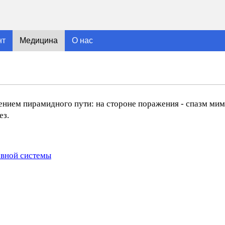
нт
Медицина
О нас
ением пирамидного пути: на стороне поражения - спазм ми
ез.
рвной системы