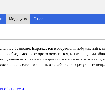
нт
Медицина
О нас
зненное безволие. Выражается в отсутствии побуждений к де
ие, необходимость которого осознается, в прекращении общ
 эмоциональных реакций, безразличием к себе и окружающим
состояние следует отличать от слабоволия в результате неп
рвной системы