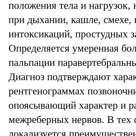
положения тела и нагрузок, 
при дыхании, кашле, смехе,
интоксикаций, простудных за
Определяется умеренная бол
пальпации паравертебральны
Диагноз подтверждают хара
рентгенограммах позвоночни
опоясывающий характер и ра
межреберных нервов. В тех с
локализуется преимуществе