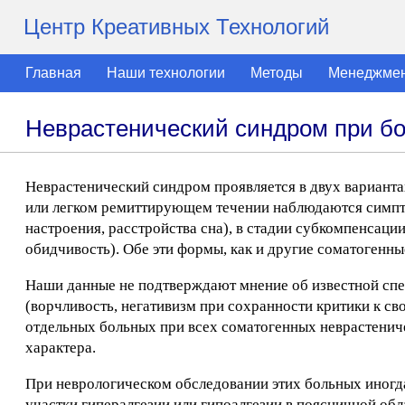
Центр Креативных Технологий
Главная
Наши технологии
Методы
Менеджме
Неврастенический синдром при бо
Неврастенический синдром проявляется в двух варианта
или легком ремиттирующем течении наблюдаются симпто
настроения, расстройства сна), в стадии субкомпенсаци
обидчивость). Обе эти формы, как и другие соматогенны
Наши данные не подтверждают мнение об известной сп
(ворчливость, негативизм при сохранности критики к с
отдельных больных при всех соматогенных неврастенич
характера.
При неврологическом обследовании этих больных иногд
участки гипералгезии или гипоалгезии в поясничной обл