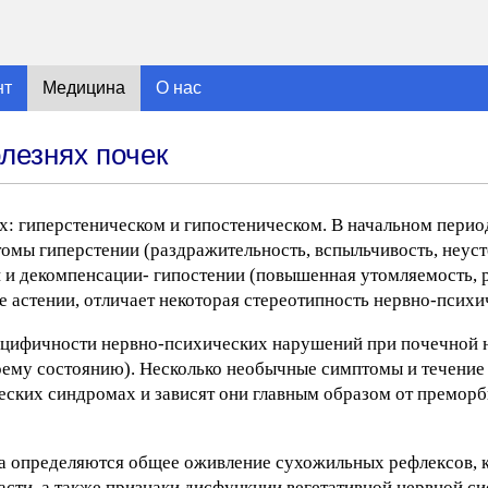
нт
Медицина
О нас
лезнях почек
х: гиперстеническом и гипостеническом. В начальном перио
мы гиперстении (раздражительность, вспыльчивость, неус
и и декомпенсации- гипостении (повышенная утомляемость, 
е астении, отличает некоторая стереотипность нервно-психи
ецифичности нервно-психических нарушений при почечной 
воему состоянию). Несколько необычные симптомы и течени
еских синдромах и зависят они главным образом от премор
а определяются общее оживление сухожильных рефлексов, 
асти, а также признаки дисфункции вегетативной нервной с