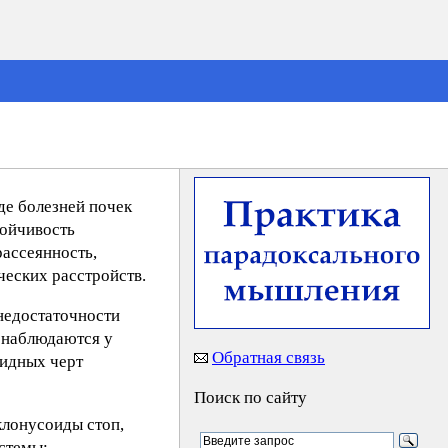
де болезней почек
тойчивость
рассеянность,
ческих расстройств.
недостаточности
е наблюдаются у
Обратная связь
бидных черт
Поиск по сайту
клонусоиды стоп,
истемы: