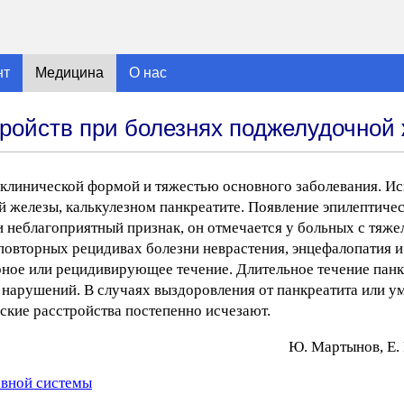
нт
Медицина
О нас
тройств при болезнях поджелудочной
 клинической формой и тяжестью основного заболевания. Ис
й железы, калькулезном панкреатите. Появление эпилептиче
и неблагоприятный признак, он отмечается у больных с тя
повторных рецидивах болезни неврастения, энцефалопатия и
ное или рецидивирующее течение. Длительное течение панк
 нарушений. В случаях выздоровления от панкреатита или 
кие расстройства постепенно исчезают.
Ю. Mapтынoв, E. 
рвной системы