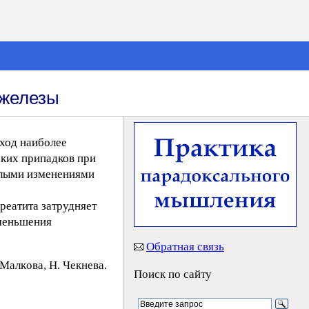
 железы
ход наиболее
ских припадков при
желыми изменениями
реатита затрудняет
уменьшения
Обратная связь
Maлкoвa, H. Чeкнeвa.
Поиск по сайту